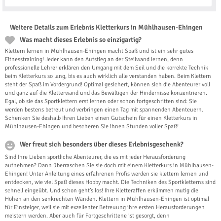
Weitere Details zum Erlebnis Kletterkurs in Mühlhausen-Ehingen
Was macht dieses Erlebnis so einzigartig?
Klettern lernen in Mühlhausen-Ehingen macht Spaß und ist ein sehr gutes
Fitnesstraining! Jeder kann den Aufstieg an der Steilwand lernen, denn
professionelle Lehrer erklären den Umgang mit dem Seil und die korrekte Technik
beim Kletterkurs so lang, bis es auch wirklich alle verstanden haben. Beim Klettern
steht der Spaß im Vordergrund! Optimal gesichert, können sich die Abenteurer voll
und ganz auf die Kletterwand und das Bewältigen der Hindernisse konzentrieren.
Egal, ob sie das Sportklettern erst lernen oder schon fortgeschritten sind: Sie
werden bestens betreut und verbringen einen Tag mit spannenden Abenteuern.
Schenken Sie deshalb Ihren Lieben einen Gutschein für einen Kletterkurs in
Mühlhausen-Ehingen und bescheren Sie ihnen Stunden voller Spaß!
Wer freut sich besonders über dieses Erlebnisgeschenk?
Sind Ihre Lieben sportliche Abenteurer, die es mit jeder Herausforderung
aufnehmen? Dann überraschen Sie sie doch mit einem Kletterkurs in Mühlhausen-
Ehingen! Unter Anleitung eines erfahrenen Profis werden sie klettern lernen und
entdecken, wie viel Spaß dieses Hobby macht. Die Techniken des Sportkletterns sind
schnell eingeübt. Und schon geht’s los! Ihre Kletteraffen erklimmen mutig die
Höhen an den senkrechten Wänden. Klettern in Mühlhausen-Ehingen ist optimal
für Einsteiger, weil sie mit exzellenter Betreuung ihre ersten Herausforderungen
meistern werden. Aber auch für Fortgeschrittene ist gesorgt, denn