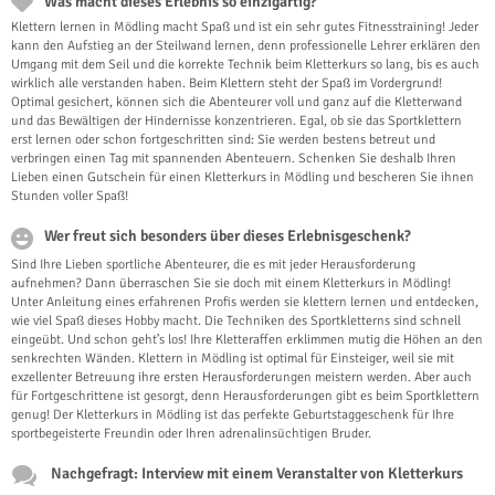
Was macht dieses Erlebnis so einzigartig?
Klettern lernen in Mödling macht Spaß und ist ein sehr gutes Fitnesstraining! Jeder
kann den Aufstieg an der Steilwand lernen, denn professionelle Lehrer erklären den
Umgang mit dem Seil und die korrekte Technik beim Kletterkurs so lang, bis es auch
wirklich alle verstanden haben. Beim Klettern steht der Spaß im Vordergrund!
Optimal gesichert, können sich die Abenteurer voll und ganz auf die Kletterwand
und das Bewältigen der Hindernisse konzentrieren. Egal, ob sie das Sportklettern
erst lernen oder schon fortgeschritten sind: Sie werden bestens betreut und
verbringen einen Tag mit spannenden Abenteuern. Schenken Sie deshalb Ihren
Lieben einen Gutschein für einen Kletterkurs in Mödling und bescheren Sie ihnen
Stunden voller Spaß!
Wer freut sich besonders über dieses Erlebnisgeschenk?
Sind Ihre Lieben sportliche Abenteurer, die es mit jeder Herausforderung
aufnehmen? Dann überraschen Sie sie doch mit einem Kletterkurs in Mödling!
Unter Anleitung eines erfahrenen Profis werden sie klettern lernen und entdecken,
wie viel Spaß dieses Hobby macht. Die Techniken des Sportkletterns sind schnell
eingeübt. Und schon geht’s los! Ihre Kletteraffen erklimmen mutig die Höhen an den
senkrechten Wänden. Klettern in Mödling ist optimal für Einsteiger, weil sie mit
exzellenter Betreuung ihre ersten Herausforderungen meistern werden. Aber auch
für Fortgeschrittene ist gesorgt, denn Herausforderungen gibt es beim Sportklettern
genug! Der Kletterkurs in Mödling ist das perfekte Geburtstaggeschenk für Ihre
sportbegeisterte Freundin oder Ihren adrenalinsüchtigen Bruder.
Nachgefragt: Interview mit einem Veranstalter von Kletterkurs