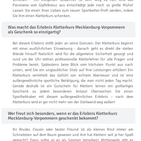
Panorama vom Gipfelkreuz aus entschädigt jede noch so große Mühe!
Lassen Sie einen Ihrer Lieben zum neuen Sportketter-Profi werden, indem
Sie ihm einen Kletterkurs schenken.
Was macht das Erlebnis Kletterkurs Mecklenburg-Vorpommern
als Geschenk so einzigartig?
Bei diesem Erlebnis stößt jeder an seine Grenzen: Der Kletterkurs beginnt
mit einer ausführlichen Einweisung - danach geht es direkt die steilen
Wände hinauf! Natürlich wird für die allgemeine Sicherheit gesorgt und
rund um die Uhr stehen professionelle Kletterlehrer für alle Fragen und
Probleme bereit. Spätestens beim Blick vom höchsten Punkt aus nach
unten, wird Sie ein unglaublicher Stolz auf Ihre Leistungen erfüllen! Ein
Kletterkurs vermittelt das Gefühl von echtem Abenteuer und ist eine
außergewöhnliche sportliche Betätigung, die man nicht jeden Tag macht.
Gerade deshalb ist ein Gutschein für Klettern lernen ein großartiges
Geschenk zu jedem besonderen Anlass! Überraschen Sie einen
Sportliebhaber mit diesem außergewöhnlichen Erlebnis – nach dem
Kletterkurs wird er gar nicht mehr von der Steilwand weg wollen!
Wer freut sich besonders, wenn er das Erlebnis Kletterkurs
Mecklenburg-Vorpommern geschenkt bekommt?
Ihr Bruder, Cousin oder bester Freund ist als kleines Kind immer am
Schnellsten auf dem Baum gewesen und ihm hat Klettern seit je her Spaß
gemacht? Dann sollte er es als Sportart betreiben! Mittlerweile gibt es