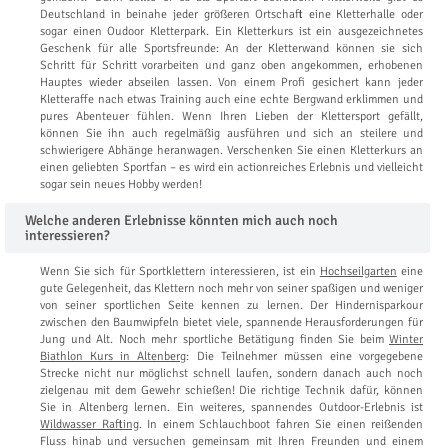
Deutschland in beinahe jeder größeren Ortschaft eine Kletterhalle oder
sogar einen Oudoor Kletterpark. Ein Kletterkurs ist ein ausgezeichnetes
Geschenk für alle Sportsfreunde: An der Kletterwand können sie sich
Schritt für Schritt vorarbeiten und ganz oben angekommen, erhobenen
Hauptes wieder abseilen lassen. Von einem Profi gesichert kann jeder
Kletteraffe nach etwas Training auch eine echte Bergwand erklimmen und
pures Abenteuer fühlen. Wenn Ihren Lieben der Klettersport gefällt,
können Sie ihn auch regelmäßig ausführen und sich an steilere und
schwierigere Abhänge heranwagen. Verschenken Sie einen Kletterkurs an
einen geliebten Sportfan – es wird ein actionreiches Erlebnis und vielleicht
sogar sein neues Hobby werden!
Welche anderen Erlebnisse könnten mich auch noch
interessieren?
Wenn Sie sich für Sportklettern interessieren, ist ein
Hochseilgarten
eine
gute Gelegenheit, das Klettern noch mehr von seiner spaßigen und weniger
von seiner sportlichen Seite kennen zu lernen. Der Hindernisparkour
zwischen den Baumwipfeln bietet viele, spannende Herausforderungen für
Jung und Alt. Noch mehr sportliche Betätigung finden Sie beim
Winter
Biathlon Kurs in Altenberg
: Die Teilnehmer müssen eine vorgegebene
Strecke nicht nur möglichst schnell laufen, sondern danach auch noch
zielgenau mit dem Gewehr schießen! Die richtige Technik dafür, können
Sie in Altenberg lernen. Ein weiteres, spannendes Outdoor-Erlebnis ist
Wildwasser Rafting
. In einem Schlauchboot fahren Sie einen reißenden
Fluss hinab und versuchen gemeinsam mit Ihren Freunden und einem