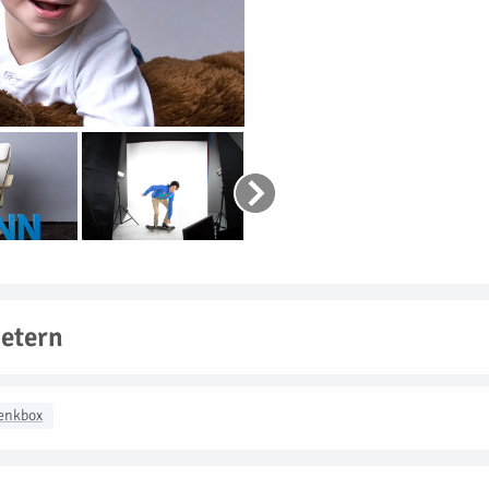
etern
enkbox