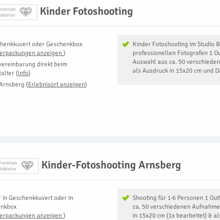
Kinder Fotoshooting
remium
nbieter
henkkuvert oder Geschenkbox
Kinder Fotoshooting im Studio 
Verpackungen anzeigen
)
professionellen Fotografen 1 O
Auswahl aus ca. 50 verschiede
vereinbarung direkt beim
als Ausdruck in 15x20 cm und D
talter
(
Info
)
Arnsberg
(
Erlebnisort anzeigen
)
Kinder-Fotoshooting Arnsberg
Premium
Anbieter
F
in
Geschenkkuvert oder in
Shooting für 1-6 Personen 1 Ou
enkbox
ca. 50 verschiedenen Aufnahme
Verpackungen anzeigen
)
in 15x20 cm (1x bearbeitet) & al