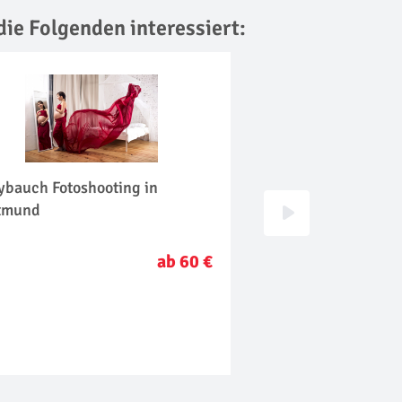
die Folgenden interessiert:
ybauch Fotoshooting in
Familien Fotoshoot
tmund
ab 60 €