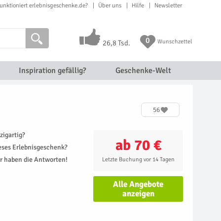
unktioniert erlebnisgeschenke.de?
Über uns
Hilfe
Newsletter
0
Wunschzettel
26,8 Tsd.
Inspiration gefällig?
Geschenke-Welt
56
zigartig?
ab 70 €
ieses Erlebnisgeschenk?
r haben die Antworten!
Letzte Buchung vor 14 Tagen
Alle Angebote
anzeigen