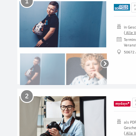
1
P
A
in
Gesc
(
Alle 
Termin
Verans
50672 
2
als
PD
Gesch
(
Alle 