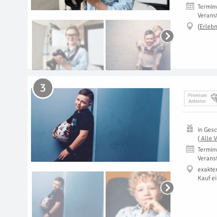
Termin
Verans
(
Erlebn
3
Premium
Anbieter
in
Gesc
(
Alle 
Termin
Verans
exakte
Kauf e