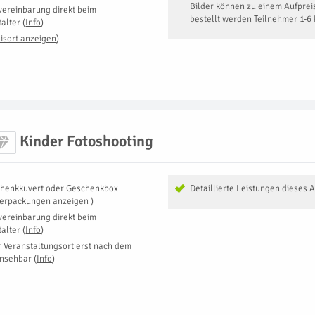
Bilder können zu einem Aufpreis
vereinbarung direkt beim
bestellt werden Teilnehmer 1-6
talter
(
Info
)
isort anzeigen
)
Kinder Fotoshooting
henkkuvert oder Geschenkbox
Detaillierte Leistungen dieses 
Verpackungen anzeigen
)
vereinbarung direkt beim
talter
(
Info
)
r Veranstaltungsort erst nach dem
insehbar
(
Info
)