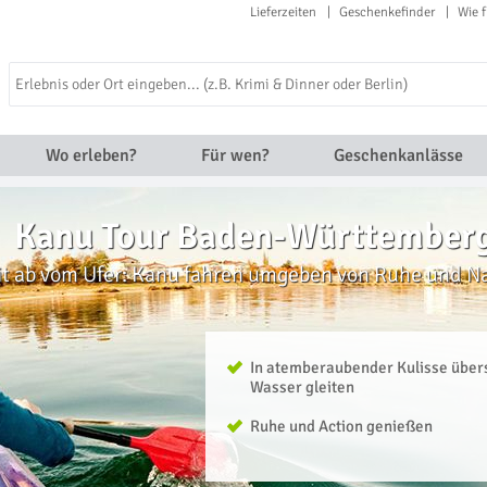
Lieferzeiten
Geschenkefinder
Wie f
Wo erleben?
Für wen?
Geschenkanlässe
Kanu Tour Baden-Württember
t ab vom Ufer: Kanu fahren umgeben von Ruhe und N
In atemberaubender Kulisse über
Wasser gleiten
Ruhe und Action genießen