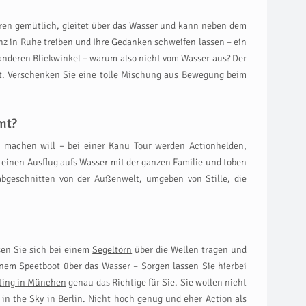
hren gemütlich, gleitet über das Wasser und kann neben dem
nz in Ruhe treiben und Ihre Gedanken schweifen lassen – ein
anderen Blickwinkel – warum also nicht vom Wasser aus? Der
ingt. Verschenken Sie eine tolle Mischung aus Bewegung beim
mt?
machen will – bei einer Kanu Tour werden Actionhelden,
einen Ausflug aufs Wasser mit der ganzen Familie und toben
abgeschnitten von der Außenwelt, umgeben von Stille, die
ssen Sie sich bei einem
Segeltörn
über die Wellen tragen und
einem
Speetboot
über das Wasser – Sorgen lassen Sie hierbei
ting in München
genau das Richtige für Sie. Sie wollen nicht
in the Sky in Berlin
. Nicht hoch genug und eher Action als