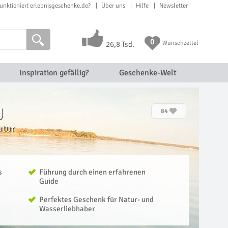
unktioniert erlebnisgeschenke.de?
Über uns
Hilfe
Newsletter
0
Wunschzettel
26,8 Tsd.
Inspiration gefällig?
Geschenke-Welt
g
84
atur
s
Führung durch einen erfahrenen
Guide
Perfektes Geschenk für Natur- und
Wasserliebhaber