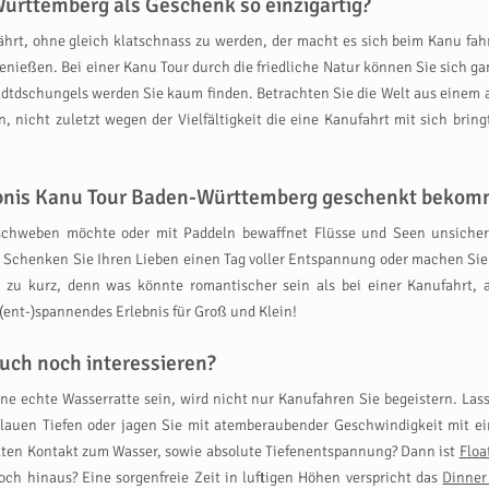
ürttemberg als Geschenk so einzigartig?
nährt, ohne gleich klatschnass zu werden, der macht es sich beim Kanu fa
ießen. Bei einer Kanu Tour durch die friedliche Natur können Sie sich ga
dtdschungels werden Sie kaum finden. Betrachten Sie die Welt aus einem 
n, nicht zuletzt wegen der Vielfältigkeit die eine Kanufahrt mit sich br
lebnis Kanu Tour Baden-Württemberg geschenkt bekom
chweben möchte oder mit Paddeln bewaffnet Flüsse und Seen unsicher 
chenken Sie Ihren Lieben einen Tag voller Entspannung oder machen Sie 
 zu kurz, denn was könnte romantischer sein als bei einer Kanufahrt, 
 (ent-)spannendes Erlebnis für Groß und Klein!
uch noch interessieren?
 eine echte Wasserratte sein, wird nicht nur Kanufahren Sie begeistern. La
blauen Tiefen oder jagen Sie mit atemberaubender Geschwindigkeit mit 
ekten Kontakt zum Wasser, sowie absolute Tiefenentspannung? Dann ist
Floa
ch hinaus? Eine sorgenfreie Zeit in luftigen Höhen verspricht das
Dinner 