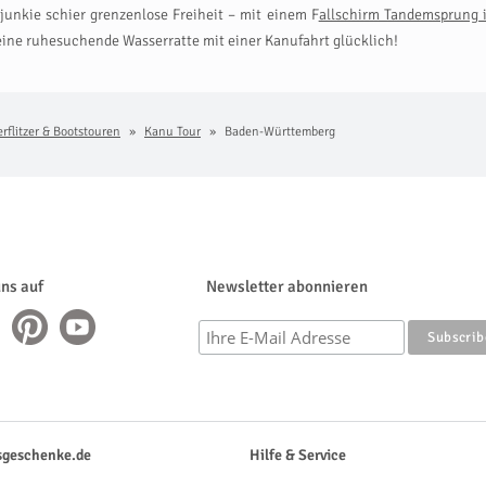
unkie schier grenzenlose Freiheit – mit einem F
allschirm Tandemsprung i
ne ruhesuchende Wasserratte mit einer Kanufahrt glücklich!
rflitzer & Bootstouren
Kanu Tour
Baden-Württemberg
uns auf
Newsletter abonnieren
sgeschenke.de
Hilfe & Service