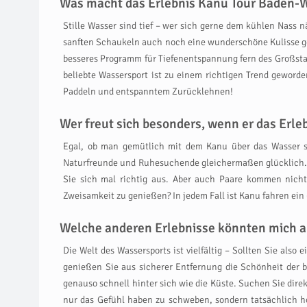
Was macht das Erlebnis Kanu Tour Baden-W
Stille Wasser sind tief – wer sich gerne dem kühlen Nass 
sanften Schaukeln auch noch eine wunderschöne Kulisse gen
besseres Programm für Tiefenentspannung fern des Großsta
beliebte Wassersport ist zu einem richtigen Trend geworde
Paddeln und entspanntem Zurücklehnen!
Wer freut sich besonders, wenn er das Er
Egal, ob man gemütlich mit dem Kanu über das Wasser s
Naturfreunde und Ruhesuchende gleichermaßen glücklich. S
Sie sich mal richtig aus. Aber auch Paare kommen nicht
Zweisamkeit zu genießen? In jedem Fall ist Kanu fahren ein
Welche anderen Erlebnisse könnten mich a
Die Welt des Wassersports ist vielfältig – Sollten Sie also
genießen Sie aus sicherer Entfernung die Schönheit der 
genauso schnell hinter sich wie die Küste. Suchen Sie dir
nur das Gefühl haben zu schweben, sondern tatsächlich ho