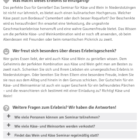
Was macht dieses Erlebnis so einzigartig?
Das perfekte Duo für Genießer! Das Seminar für Käse und Wein in Niederstotzingen
ist nicht nur lehrreich, es bietet auch einen kulinarischen Hochgenuss. Welcher
Käse passt zum Bordeaux? Camembert oder doch besser Roquefort? Der Beschenkte
wird es herausfinden! Ihn erwartet eine Verkostung, die ungeahnte
Geschmackserlebnisse hervorruft und eine wahre Gaumenfreude bietet. Das Wissen
um die perfekte Käse- und Weinkombination wird er noch oft anwenden, ob beim
Abendessen mit Freunden oder beim romantischen Picknick zu zweit.
Wer freut sich besonders über dieses Erlebnisgeschenk?
Wer gutes Essen liebt, der wird auch Käse und Wein zu genießen wissen. Dem
Geheimnis der perfekten Kombination aus Käse und Wein geht man am Besten zu
zweit nach. Schenken Sie sich und Ihrem Liebsten ein unvergessliches Erlebnis in
Niederstotzingen. Oder bereiten Sie Ihren Eltern eine besondere Freude, indem Sie
sie raus aus dem Alltag und hinein in den Genuss schicken. Der Gutschein für ein
Käse- und Weinseminar ist auch ein super Geschenk für ein befreundetes Pärchen
– und die revanchieren sich bestimmt mit einer Einladung zu? Richtig! Käse und
Wein!
Weitere Fragen zum Erlebnis? Wir haben die Antworten!
Wie viele Personen können am Seminar teilnehmen?
Wie viele Käse- und Weinsorten werden verkostet?
Findet das Wein und Käse Seminar regelmäßig statt?