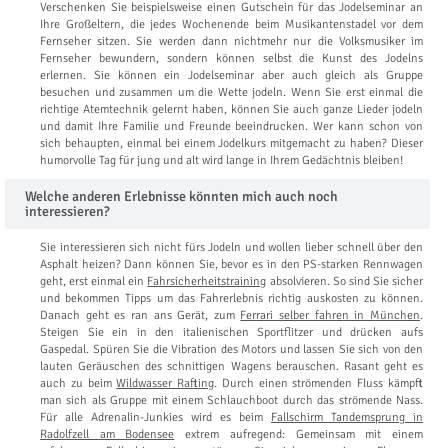
Verschenken Sie beispielsweise einen Gutschein für das Jodelseminar an
Ihre Großeltern, die jedes Wochenende beim Musikantenstadel vor dem
Fernseher sitzen. Sie werden dann nichtmehr nur die Volksmusiker im
Fernseher bewundern, sondern können selbst die Kunst des Jodelns
erlernen. Sie können ein Jodelseminar aber auch gleich als Gruppe
besuchen und zusammen um die Wette jodeln. Wenn Sie erst einmal die
richtige Atemtechnik gelernt haben, können Sie auch ganze Lieder jodeln
und damit Ihre Familie und Freunde beeindrucken. Wer kann schon von
sich behaupten, einmal bei einem Jodelkurs mitgemacht zu haben? Dieser
humorvolle Tag für jung und alt wird lange in Ihrem Gedächtnis bleiben!
Welche anderen Erlebnisse könnten mich auch noch
interessieren?
Sie interessieren sich nicht fürs Jodeln und wollen lieber schnell über den
Asphalt heizen? Dann können Sie, bevor es in den PS-starken Rennwagen
geht, erst einmal ein
Fahrsicherheitstraining
absolvieren. So sind Sie sicher
und bekommen Tipps um das Fahrerlebnis richtig auskosten zu können.
Danach geht es ran ans Gerät, zum
Ferrari selber fahren in München
.
Steigen Sie ein in den italienischen Sportflitzer und drücken aufs
Gaspedal. Spüren Sie die Vibration des Motors und lassen Sie sich von den
lauten Geräuschen des schnittigen Wagens berauschen. Rasant geht es
auch zu beim
Wildwasser Rafting
. Durch einen strömenden Fluss kämpft
man sich als Gruppe mit einem Schlauchboot durch das strömende Nass.
Für alle Adrenalin-Junkies wird es beim
Fallschirm Tandemsprung in
Radolfzell am Bodensee
extrem aufregend: Gemeinsam mit einem