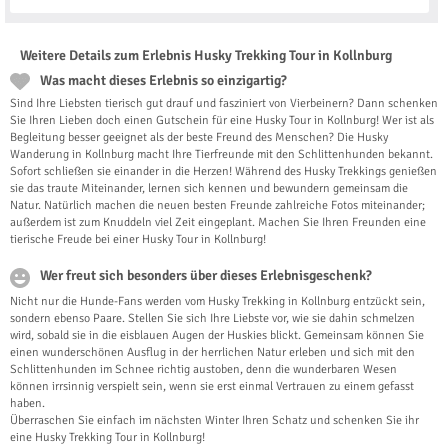
Weitere Details zum Erlebnis Husky Trekking Tour in Kollnburg
Was macht dieses Erlebnis so einzigartig?
Sind Ihre Liebsten tierisch gut drauf und fasziniert von Vierbeinern? Dann schenken
Sie Ihren Lieben doch einen Gutschein für eine Husky Tour in Kollnburg! Wer ist als
Begleitung besser geeignet als der beste Freund des Menschen? Die Husky
Wanderung in Kollnburg macht Ihre Tierfreunde mit den Schlittenhunden bekannt.
Sofort schließen sie einander in die Herzen! Während des Husky Trekkings genießen
sie das traute Miteinander, lernen sich kennen und bewundern gemeinsam die
Natur. Natürlich machen die neuen besten Freunde zahlreiche Fotos miteinander;
außerdem ist zum Knuddeln viel Zeit eingeplant. Machen Sie Ihren Freunden eine
tierische Freude bei einer Husky Tour in Kollnburg!
Wer freut sich besonders über dieses Erlebnisgeschenk?
Nicht nur die Hunde-Fans werden vom Husky Trekking in Kollnburg entzückt sein,
sondern ebenso Paare. Stellen Sie sich Ihre Liebste vor, wie sie dahin schmelzen
wird, sobald sie in die eisblauen Augen der Huskies blickt. Gemeinsam können Sie
einen wunderschönen Ausflug in der herrlichen Natur erleben und sich mit den
Schlittenhunden im Schnee richtig austoben, denn die wunderbaren Wesen
können irrsinnig verspielt sein, wenn sie erst einmal Vertrauen zu einem gefasst
haben.
Überraschen Sie einfach im nächsten Winter Ihren Schatz und schenken Sie ihr
eine Husky Trekking Tour in Kollnburg!