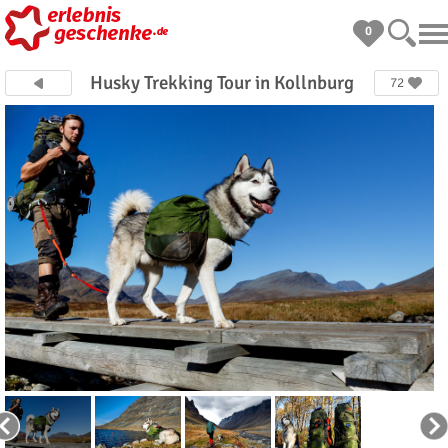
0
Husky Trekking Tour in Kollnburg
72