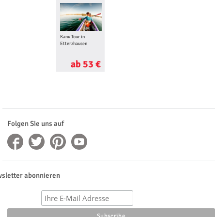
Kanu Tour in
Etterzhausen
ab 53 €
Folgen Sie uns auf
sletter abonnieren