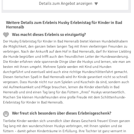
Details zum Angebot
anzeigen
Weitere Details zum Erlebnis Husky Erlebnistag für Kinder in Bad
Herrenalb
Was macht dieses Erlebnis so einzigartig?
Der Husky Erlebnistag für Kinder in Bad Herrenalb bietet kleinen Hundeliebhabern
die Möglichkeit, den ganzen lieben langen Tag mit ihren vierbeinigen Freunden zu
verbringen. Nach der Ankunft auf dem Hof in Bad Herrenalb, darf Ihr kleiner Liebling
die Hunde begrüßen und trifft auch den freundlichen Leiter der Hundewanderung.
Die Kinder erfahren viele spannende Dinge über die Huskys und lernen, wie man am
besten mit ihnen umgeht. Mehrere Spiele werden mit Kind und Hunden
durchgeführt und eventuell wird auch eine richtige Hundeschlittenfahrt gemacht.
Diesen tierischen Spaß in Bad Herrenalb wird Ihr Kinde garantiert nicht so schnell
vergessen. Dass Hunde nicht nur zum Spielen und Kuscheln da sind, sondern auch
viel Aufmerksamkeit und Pflege brauchen, lernen die Kinder ebenfalls in Bad
Herrenalb und sind einen Tag lang für das Füttern „ihres“ Huskys verantwortlich.
Machen Sie kleinen Hundefreunden eine große Freude mit dem Schlittenhunde-
Erlebnistag für Kinder in Bad Herrenalb.
Wer freut sich besonders über dieses Erlebnisgeschenk?
Tierliebe Kinder werden sich unendlich über dieses Geschenk freuen! Einen ganzen
Tag lang mit den wunderschönen Huskys verbringen, mit ihnen spielen und sie
füttern – damit gehen Kinderträume in Erfüllung. Ihre Tochter ist ganz vernarrt in