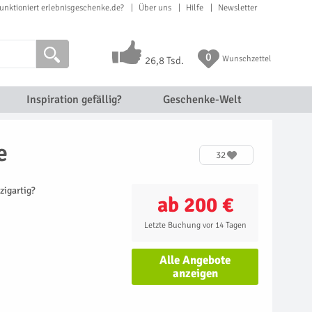
unktioniert erlebnisgeschenke.de?
Über uns
Hilfe
Newsletter
0
Wunschzettel
26,8 Tsd.
Inspiration gefällig?
Geschenke-Welt
e
32
zigartig?
ab 200 €
Letzte Buchung vor 14 Tagen
Alle Angebote
anzeigen