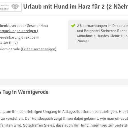
Urlaub mit Hund im Harz für 2 (2 Näch
remium
nbieter
henkkuvert oder Geschenkbox
2 Übernachtungen im Doppelzi
Verpackungen anzeigen
)
und Berghotel Steinerne Renne 
Mitnahme 1 Hundes Kleine Hun
vereinbarung direkt beim
Zimmer
talter
(
Info
)
Wernigerode
(
Erlebnisort anzeigen
)
s Tag in Wernigerode
 um Ihm den richtigen Umgang in Alltagssituationen beizubringen. Hier le
zu verstehen. Der Hundecoach zeigt Ihnen dabei gekonnt, wie man eindeut
hrten wird. So schaffen Sie es, dass auch Ihr Hund Ihnen treu zur Seite st