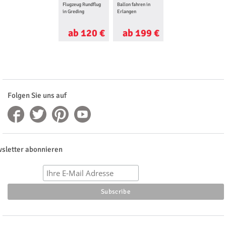
Flugzeug Rundflug
Ballon fahren in
in Greding
Erlangen
ab 120 €
ab 199 €
Folgen Sie uns auf
sletter abonnieren