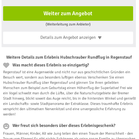
Weiter zum Angebot
(Weiterleitung zum Anbieter)
Details zum Angebot
anzeigen
Weitere Details zum Erlebnis Hubschrauber Rundflug in Regenstauf
Was macht dieses Erlebnis so einzigartig?
Regenstauf ist eine Augenweide und nicht nur aus geschichtlichen Gründen ein
Besuch wert, sondern aus besonders luftigen ebenso: Verschenken Sie einen
Hubschrauber Rundflug über Regenstauf und gönnen Sie Ihren geliebten
Menschen zum Beispiel zum Geburtstag einen Höhenflug der Superlative! Frei wie
ein Vogel schwebt man durch die Lüfte, über die Naturschutzgebiete der Bremer
Stadt hinweg, blickt soweit das Auge reicht, bis in die hintersten Winkel und genießt
ein Landschafts- sowie Stadtpanorama der Extraklasse. Dieses traumhafte Erlebnis
verspricht den ultimativen Nervenkitzel und eine unvergessliche Erfahrung zu
werden!
Wer freut sich besonders über dieses Erlebnisgeschenk?
Frauen, Männer, Kinder, Alt wie Jung teilen den einen Traum der Menschheit - den
Traum vom Fliegen! Es gibt nichts Schöneres als seine ganze Familie zu überraschen