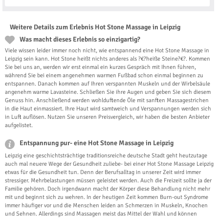
Weitere Details zum Erlebnis Hot Stone Massage in Leipzig
Was macht dieses Erlebnis so einzigartig?
Viele wissen leider immer noch nicht, wie entspannend eine Hot Stone Massage in
Leipzig sein kann. Hot Stone heißt nichts anderes als ?€?heiße Steine?€?. Kommen
Sie bei uns an, werden wir erst einmal ein kurzes Gespräch mit Ihnen führen,
während Sie bei einem angenehmen warmen Fußbad schon einmal beginnen zu
entspannen. Danach kommen auf Ihren verspannten Muskeln und der Wirbelsäule
angenehm warme Lavasteine. Schließen Sie ihre Augen und geben Sie sich diesem
Genuss hin. Anschließend werden wohlduftende Öle mit sanften Massagestrichen
in die Haut einmassiert. Ihre Haut wird samtweich und Verspannungen werden sich
in Luft auflösen. Nutzen Sie unseren Preisvergleich, wir haben die besten Anbieter
aufgelistet.
Entspannung pur- eine Hot Stone Massage in Leipzig
Leipzig eine geschichtsträchtige traditionsreiche deutsche Stadt geht heutzutage
auch mal neuere Wege der Gesundheit zuliebe- bei einer Hot Stone Massage Leipzig
etwas für die Gesundheit tun. Denn der Berufsalltag in unserer Zeit wird immer
stressiger. Mehrbelastungen müssen geleistet werden. Auch die Freizeit sollte ja der
Familie gehören. Doch irgendwann macht der Körper diese Behandlung nicht mehr
mit und beginnt sich zu wehren. In der heutigen Zeit kommen Burn-out Syndrome
immer häufiger vor und die Menschen leiden an Schmerzen in Muskeln, Knochen
und Sehnen. Allerdings sind Massagen meist das Mittel der Wahl und können