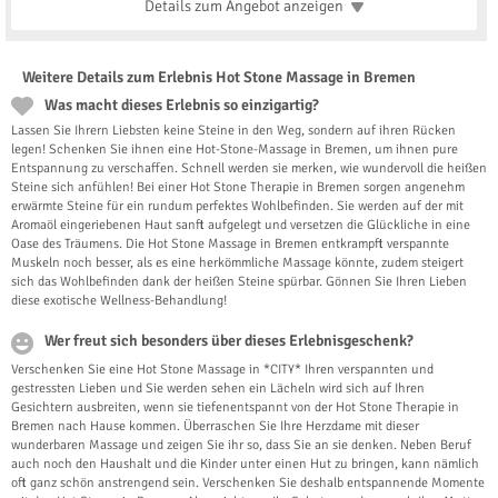
Details zum Angebot
anzeigen
Weitere Details zum Erlebnis Hot Stone Massage in Bremen
Was macht dieses Erlebnis so einzigartig?
Lassen Sie Ihrern Liebsten keine Steine in den Weg, sondern auf ihren Rücken
legen! Schenken Sie ihnen eine Hot-Stone-Massage in Bremen, um ihnen pure
Entspannung zu verschaffen. Schnell werden sie merken, wie wundervoll die heißen
Steine sich anfühlen! Bei einer Hot Stone Therapie in Bremen sorgen angenehm
erwärmte Steine für ein rundum perfektes Wohlbefinden. Sie werden auf der mit
Aromaöl eingeriebenen Haut sanft aufgelegt und versetzen die Glückliche in eine
Oase des Träumens. Die Hot Stone Massage in Bremen entkrampft verspannte
Muskeln noch besser, als es eine herkömmliche Massage könnte, zudem steigert
sich das Wohlbefinden dank der heißen Steine spürbar. Gönnen Sie Ihren Lieben
diese exotische Wellness-Behandlung!
Wer freut sich besonders über dieses Erlebnisgeschenk?
Verschenken Sie eine Hot Stone Massage in *CITY* Ihren verspannten und
gestressten Lieben und Sie werden sehen ein Lächeln wird sich auf Ihren
Gesichtern ausbreiten, wenn sie tiefenentspannt von der Hot Stone Therapie in
Bremen nach Hause kommen. Überraschen Sie Ihre Herzdame mit dieser
wunderbaren Massage und zeigen Sie ihr so, dass Sie an sie denken. Neben Beruf
auch noch den Haushalt und die Kinder unter einen Hut zu bringen, kann nämlich
oft ganz schön anstrengend sein. Verschenken Sie deshalb entspannende Momente