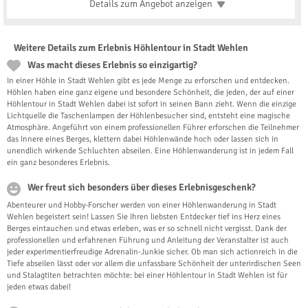
Details zum Angebot
anzeigen
Weitere Details zum Erlebnis Höhlentour in Stadt Wehlen
Was macht dieses Erlebnis so einzigartig?
In einer Höhle in Stadt Wehlen gibt es jede Menge zu erforschen und entdecken.
Höhlen haben eine ganz eigene und besondere Schönheit, die jeden, der auf einer
Höhlentour in Stadt Wehlen dabei ist sofort in seinen Bann zieht. Wenn die einzige
Lichtquelle die Taschenlampen der Höhlenbesucher sind, entsteht eine magische
Atmosphäre. Angeführt von einem professionellen Führer erforschen die Teilnehmer
das Innere eines Berges, klettern dabei Höhlenwände hoch oder lassen sich in
unendlich wirkende Schluchten abseilen. Eine Höhlenwanderung ist in jedem Fall
ein ganz besonderes Erlebnis.
Wer freut sich besonders über dieses Erlebnisgeschenk?
Abenteurer und Hobby-Forscher werden von einer Höhlenwanderung in Stadt
Wehlen begeistert sein! Lassen Sie Ihren liebsten Entdecker tief ins Herz eines
Berges eintauchen und etwas erleben, was er so schnell nicht vergisst. Dank der
professionellen und erfahrenen Führung und Anleitung der Veranstalter ist auch
jeder experimentierfreudige Adrenalin-Junkie sicher. Ob man sich actionreich in die
Tiefe abseilen lässt oder vor allem die unfassbare Schönheit der unterirdischen Seen
und Stalagtiten betrachten möchte: bei einer Höhlentour in Stadt Wehlen ist für
jeden etwas dabei!