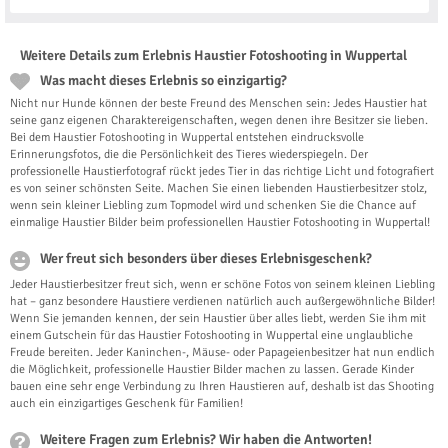
Weitere Details zum Erlebnis Haustier Fotoshooting in Wuppertal
Was macht dieses Erlebnis so einzigartig?
Nicht nur Hunde können der beste Freund des Menschen sein: Jedes Haustier hat
seine ganz eigenen Charaktereigenschaften, wegen denen ihre Besitzer sie lieben.
Bei dem Haustier Fotoshooting in Wuppertal entstehen eindrucksvolle
Erinnerungsfotos, die die Persönlichkeit des Tieres wiederspiegeln. Der
professionelle Haustierfotograf rückt jedes Tier in das richtige Licht und fotografiert
es von seiner schönsten Seite. Machen Sie einen liebenden Haustierbesitzer stolz,
wenn sein kleiner Liebling zum Topmodel wird und schenken Sie die Chance auf
einmalige Haustier Bilder beim professionellen Haustier Fotoshooting in Wuppertal!
Wer freut sich besonders über dieses Erlebnisgeschenk?
Jeder Haustierbesitzer freut sich, wenn er schöne Fotos von seinem kleinen Liebling
hat – ganz besondere Haustiere verdienen natürlich auch außergewöhnliche Bilder!
Wenn Sie jemanden kennen, der sein Haustier über alles liebt, werden Sie ihm mit
einem Gutschein für das Haustier Fotoshooting in Wuppertal eine unglaubliche
Freude bereiten. Jeder Kaninchen-, Mäuse- oder Papageienbesitzer hat nun endlich
die Möglichkeit, professionelle Haustier Bilder machen zu lassen. Gerade Kinder
bauen eine sehr enge Verbindung zu Ihren Haustieren auf, deshalb ist das Shooting
auch ein einzigartiges Geschenk für Familien!
Weitere Fragen zum Erlebnis? Wir haben die Antworten!