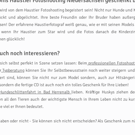
ebnis Haustier Fotoshooting Niedersachsen geschenkt
 wird von dem Haustier Fotoshooting begeistert sein! Nicht nur Hunde und 
erückt und abgelichtet. Ihre beste Freundin oder Ihr Bruder haben auß
ssen! Der erfahrene Haustierfotograf weiß genau, wie er mit seinen Model
, wenn Ihr Haustier zum Star wird und die Fotos danach die Kinderzi
nen glücklich!
uch noch interessieren?
sich selbst perfekt in Szene setzen lassen: Beim
professionellen Fotoshoot
r
Typberatung
können Sie Ihr Selbstbewusstsein noch weiter steigern und
ert sind, können Sie nicht nur zum Model sondern, auch zur Hitsänger
ondern die fertige CD ist auch noch ein tolles Geschenk für Ihre Lieben!
Hundeschlittenfahrt in Bad Herrenalb
lieben. Kräftige Huskys ziehen d
ben all den Tieren auch der wichtigste Mensch in Ihrem Leben nicht zu k
 viel er Ihnen bedeutet.
tun haben oder nicht - Sie können sich nicht entscheiden? Als Geschenk zum