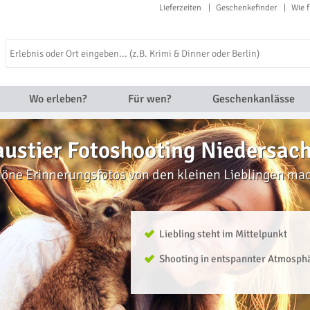
Lieferzeiten
Geschenkefinder
Wie f
Wo erleben?
Für wen?
Geschenkanlässe
ustier Fotoshooting Niedersac
ne Erinnerungsfotos von den kleinen Lieblingen ma
Liebling steht im Mittelpunkt
Shooting in entspannter Atmosph