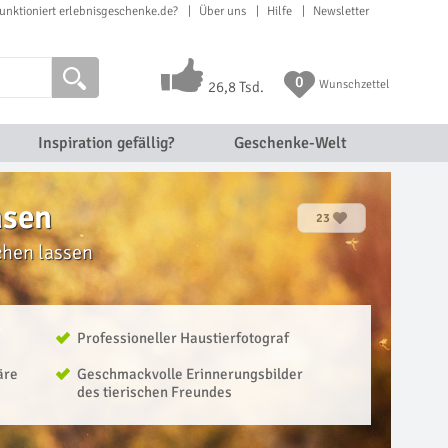
unktioniert erlebnisgeschenke.de?
Über uns
Hilfe
Newsletter
0
Wunschzettel
26,8 Tsd.
Inspiration gefällig?
Geschenke-Welt
hsen
23
chen lassen
Professioneller Haustierfotograf
äre
Geschmackvolle Erinnerungsbilder
des tierischen Freundes