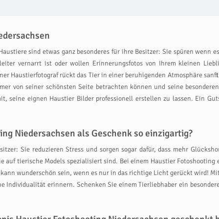
iedersachsen
 – Haustiere sind etwas ganz besonderes für ihre Besitzer: Sie spüren wenn 
eiter vernarrt ist oder wollen Erinnerungsfotos von Ihrem kleinen Liebl
ner Haustierfotograf rückt das Tier in einer beruhigenden Atmosphäre sanft
mmer von seiner schönsten Seite betrachten können und seine besonderen 
, seine eignen Haustier Bilder professionell erstellen zu lassen. Ein Gut
ing Niedersachsen als Geschenk so einzigartig?
itzer: Sie reduzieren Stress und sorgen sogar dafür, dass mehr Glücksh
ie auf tierische Models spezialisiert sind. Bei einem Haustier Fotoshootin
r kann wunderschön sein, wenn es nur in das richtige Licht gerückt wird! M
 Individualität erinnern. Schenken Sie einem Tierliebhaber ein besonder