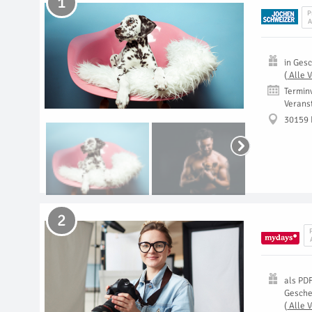
1
P
A
in
Gesc
(
Alle 
Termin
Verans
30159
2
als
PD
Gesch
(
Alle 