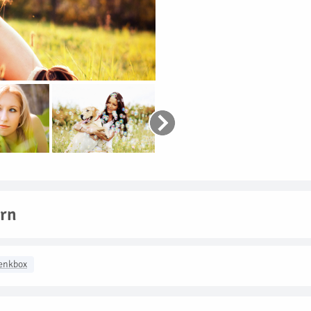
ern
enkbox