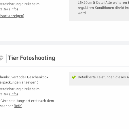
15x20cm & Datei Alle weiteren 
vereinbarung direkt beim
regulären Konditionen direkt i
talter
(
Info
)
werd
isort anzeigen
)
Tier Fotoshooting
henkkuvert oder Geschenkbox
Detaillierte Leistungen dieses 
Verpackungen anzeigen
)
vereinbarung direkt beim
talter
(
Info
)
r Veranstaltungsort erst nach dem
insehbar
(
Info
)