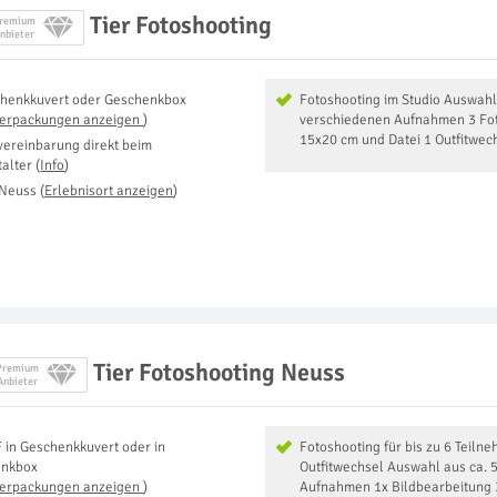
Tier Fotoshooting
remium
nbieter
henkkuvert oder Geschenkbox
Fotoshooting im Studio Auswahl
Verpackungen anzeigen
)
verschiedenen Aufnahmen 3 Fot
15x20 cm und Datei 1 Outfitwec
vereinbarung direkt beim
talter
(
Info
)
 Neuss
(
Erlebnisort anzeigen
)
Tier Fotoshooting Neuss
Premium
Anbieter
F
in
Geschenkkuvert oder in
Fotoshooting für bis zu 6 Teiln
enkbox
Outfitwechsel Auswahl aus ca. 
Verpackungen anzeigen
)
Aufnahmen 1x Bildbearbeitung 3