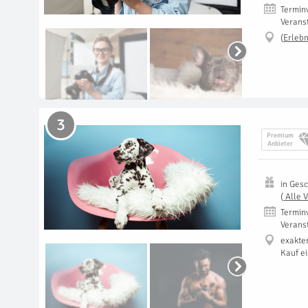
Termin
Verans
(
Erlebn
3
Premium
Anbieter
in
Gesc
(
Alle 
Termin
Verans
exakte
Kauf e