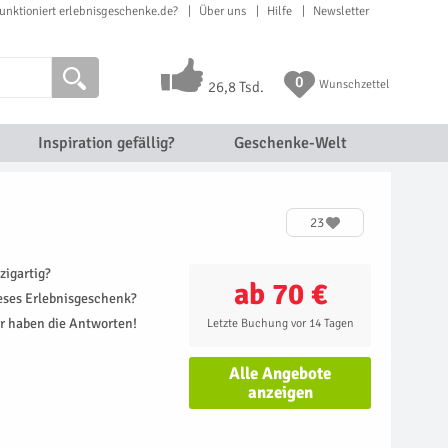
unktioniert erlebnisgeschenke.de?
Über uns
Hilfe
Newsletter
0
Wunschzettel
26,8 Tsd.
Inspiration gefällig?
Geschenke-Welt
23
zigartig?
ab 70 €
ieses Erlebnisgeschenk?
r haben die Antworten!
Letzte Buchung vor 14 Tagen
Alle Angebote
anzeigen