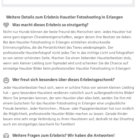
Weitere Details zum Erlebnis Haustier Fotoshooting in Erlangen
Was macht dieses Erlebnis so einzigartig?
Nicht nur Hunde können der beste Freund des Menschen sein: Jedes Haustier hat
seine ganz eigenen Charaktereigenschaften, wegen denen ihre Besitzer sie lieben.
Bei dem Haustier Fotoshooting in Erlangen entstehen eindrucksvolle
Erinnerungsfotos, die die Persönlichkeit des Tieres wiederspiegeln. Der
professionelle Haustierfotograf rückt jedes Tier in das richtige Licht und fotografiert
es von seiner schönsten Seite. Machen Sie einen liebenden Haustierbesitzer stolz,
wenn sein kleiner Liebling zum Topmodel wird und schenken Sie die Chance auf
einmalige Haustier Bilder beim professionellen Haustier Fotoshooting in Erlangen!
Wer freut sich besonders über dieses Erlebnisgeschenk?
Jeder Haustierbesitzer freut sich, wenn er schöne Fotos von seinem kleinen Liebling
hat – ganz besondere Haustiere verdienen natürlich auch außergewöhnliche Bilder!
Wenn Sie jemanden kennen, der sein Haustier über alles liebt, werden Sie ihm mit
einem Gutschein für das Haustier Fotoshooting in Erlangen eine unglaubliche
Freude bereiten. Jeder Kaninchen-, Mäuse- oder Papageienbesitzer hat nun endlich
die Möglichkeit, professionelle Haustier Bilder machen zu lassen. Gerade Kinder
bauen eine sehr enge Verbindung zu Ihren Haustieren auf, deshalb ist das Shooting
auch ein einzigartiges Geschenk für Familien!
Weitere Fragen zum Erlebnis? Wir haben die Antworten!