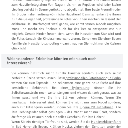
zum Haustierfotografen: Von Nagern bis hin zu Reptilien wird jeder kleine
Liebling perfekt in Szene gerückt und abgelichtet. Ihre beste Freundin oder
Ihr Bruder haben außergewöhnliche Haustiere? Dann schenken Sie ihnen
nun die Gelegenheit, professionelle Fotos von ihnen machen zu lassen! Der
erfahrene Haustierfotograf weiß genau, wie er mit seinen Models umgehen
muss und macht das Erlebnis auch für das Tier so entspannt wie nur
möglich. Gerade Kinder freuen sich, wenn Ihr Haustier zum Star wird und
die Fotos danach die Kinderzimmerwand zieren. Schenken Sie einer lieben
Familie ein Haustierfotoshooting – damit machen Sie nicht nur die Kleinen
glücklich!
Welche anderen Erlebnisse könnten mich auch noch
interessieren?
Sie können natürlich nicht nur Ihr Haustier sondern auch sich selbst
perfekt in Szene setzen lassen: Beim
professionellen Fotoshooting in Berlin
werden Sie zum Topmodel und bekommen eine ganze neue Sicht auf Ihre
persönliche Schönheit. Bei einer
Typberatung
können Sie Ihr
Selbstbewusstsein noch weiter steigern und wissen danach genau, was zu
Ihnen passt und wie Sie Ihre Stärken betonen können. Wenn Sie
musikalisch interessiert sind, können Sie nicht nur zum Model sondern,
auch zur Hitsängerin werden, indem Sie Ihre
Eigene CD aufnehmen
. Alle
Ihre Lieblingslider selbst gesungen – das macht nicht nur Spaß, sondern
die fertige CD ist auch noch ein tolles Geschenk für Ihre Lieben!
Wenn Sie ein richtiger Tierfreund sind, werden Sie die
Hundeschlittenfahrt
in Bad Herrenalb
lieben. Kräftige Huskys ziehen den Schlitten unter der