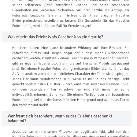
seiner schönsten Seite betrachten können und seine besonderen
Eigenheiten nie vergessen. Schenken Sie Ihrer Familie die Abzüge der
Fotos oder beglücken Sie einen Tierfreund damit, seine eignen Haustier
Bilder professionell erstellen zu lassen. Ein Gutschein für das Haustier
Fotoshooting wird auf jeden Fall für Freude sorgen!
Was macht das Erlebnis als Geschenk so einzigartig?
Haustiere haben eine ganz besondere Wirkung auf ihre Besitzer: Sie
reduzieren Stress und sorgen sogar dafür, dass mehr Glückshormone
produziert werden. Damit die kleinen Freunde nie in Vergessenheit geraten,
gibt es eigene Haustierfotografen, die auf tierische Models spezialisiert
sind. Bei einem Haustier Fotoshooting entstehen Bilder, die nicht nur das
Äußere sondern auch den persönlichen Charakter der Tiere wiederspiegeln.
Jedes Tier kann wunderschön sein, wenn es nur in das richtige Licht
gerückt wird! Mit den Haustier Bildern kann man sogar noch seinen Enkel
von dem besonderen Tier vorschwärmen und sich immer an seine
Individualität erinnern. Schenken Sie einem Tierliebhaber ein besonderes
Fotoshooting, bei dem der Mensch in den Hintergrund und allein das Tier in
den Vordergrund rückt!
Wer freut sich besonders, wenn er das Erlebnis geschenkt
bekommt?
Jeder, der seinen tierischen Mitbewohner abgöttisch liebt, wird von dem
Haustier Fotoshooting begeistert sein! Nicht nur Hunde und Katzen dürfen