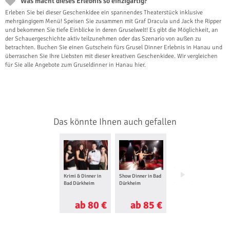
Was macht dieses Erlebnis so einzigartig?
Erleben Sie bei dieser Geschenkidee ein spannendes Theaterstück inklusive
mehrgängigem Menü! Speisen Sie zusammen mit Graf Dracula und Jack the Ripper
und bekommen Sie tiefe Einblicke in deren Gruselwelt! Es gibt die Möglichkeit, an
der Schauergeschichte aktiv teilzunehmen oder das Szenario von außen zu
betrachten. Buchen Sie einen Gutschein fürs Grusel Dinner Erlebnis in Hanau und
überraschen Sie Ihre Liebsten mit dieser kreativen Geschenkidee. Wir vergleichen
für Sie alle Angebote zum Gruseldinner in Hanau hier.
Das könnte Ihnen auch gefallen
Krimi & Dinner in
Show Dinner in Bad
Spurensicherung
Bad Dürkheim
Dürkheim
Erlebnis in
Frankfurt am Main
ab 80 €
ab 85 €
ab 70 €