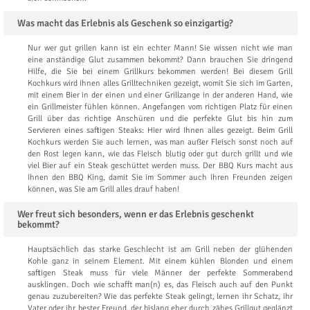
Was macht das Erlebnis als Geschenk so einzigartig?
Nur wer gut grillen kann ist ein echter Mann! Sie wissen nicht wie man
eine anständige Glut zusammen bekommt? Dann brauchen Sie dringend
Hilfe, die Sie bei einem Grillkurs bekommen werden! Bei diesem Grill
Kochkurs wird Ihnen alles Grilltechniken gezeigt, womit Sie sich im Garten,
mit einem Bier in der einen und einer Grillzange in der anderen Hand, wie
ein Grillmeister fühlen können. Angefangen vom richtigen Platz für einen
Grill über das richtige Anschüren und die perfekte Glut bis hin zum
Servieren eines saftigen Steaks: Hier wird Ihnen alles gezeigt. Beim Grill
Kochkurs werden Sie auch lernen, was man außer Fleisch sonst noch auf
den Rost legen kann, wie das Fleisch blutig oder gut durch grillt und wie
viel Bier auf ein Steak geschüttet werden muss. Der BBQ Kurs macht aus
Ihnen den BBQ King, damit Sie im Sommer auch Ihren Freunden zeigen
können, was Sie am Grill alles drauf haben!
Wer freut sich besonders, wenn er das Erlebnis geschenkt
bekommt?
Hauptsächlich das starke Geschlecht ist am Grill neben der glühenden
Kohle ganz in seinem Element. Mit einem kühlen Blonden und einem
saftigen Steak muss für viele Männer der perfekte Sommerabend
ausklingen. Doch wie schafft man(n) es, das Fleisch auch auf den Punkt
genau zuzubereiten? Wie das perfekte Steak gelingt, lernen ihr Schatz, ihr
Vater oder ihr bester Freund, der bislang eher durch zähes Grillgut geglänzt