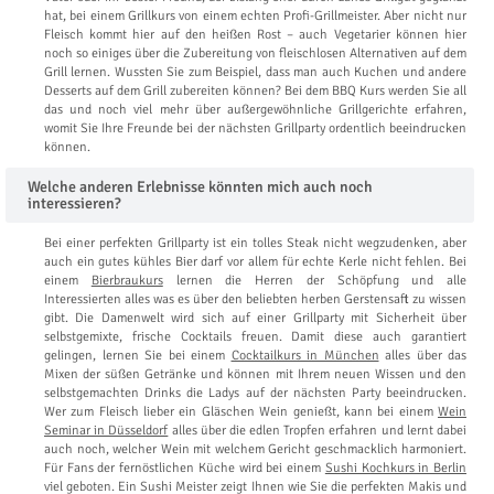
hat, bei einem Grillkurs von einem echten Profi-Grillmeister. Aber nicht nur
Fleisch kommt hier auf den heißen Rost – auch Vegetarier können hier
noch so einiges über die Zubereitung von fleischlosen Alternativen auf dem
Grill lernen. Wussten Sie zum Beispiel, dass man auch Kuchen und andere
Desserts auf dem Grill zubereiten können? Bei dem BBQ Kurs werden Sie all
das und noch viel mehr über außergewöhnliche Grillgerichte erfahren,
womit Sie Ihre Freunde bei der nächsten Grillparty ordentlich beeindrucken
können.
Welche anderen Erlebnisse könnten mich auch noch
interessieren?
Bei einer perfekten Grillparty ist ein tolles Steak nicht wegzudenken, aber
auch ein gutes kühles Bier darf vor allem für echte Kerle nicht fehlen. Bei
einem
Bierbraukurs
lernen die Herren der Schöpfung und alle
Interessierten alles was es über den beliebten herben Gerstensaft zu wissen
gibt. Die Damenwelt wird sich auf einer Grillparty mit Sicherheit über
selbstgemixte, frische Cocktails freuen. Damit diese auch garantiert
gelingen, lernen Sie bei einem
Cocktailkurs in München
alles über das
Mixen der süßen Getränke und können mit Ihrem neuen Wissen und den
selbstgemachten Drinks die Ladys auf der nächsten Party beeindrucken.
Wer zum Fleisch lieber ein Gläschen Wein genießt, kann bei einem
Wein
Seminar in Düsseldorf
alles über die edlen Tropfen erfahren und lernt dabei
auch noch, welcher Wein mit welchem Gericht geschmacklich harmoniert.
Für Fans der fernöstlichen Küche wird bei einem
Sushi Kochkurs in Berlin
viel geboten. Ein Sushi Meister zeigt Ihnen wie Sie die perfekten Makis und