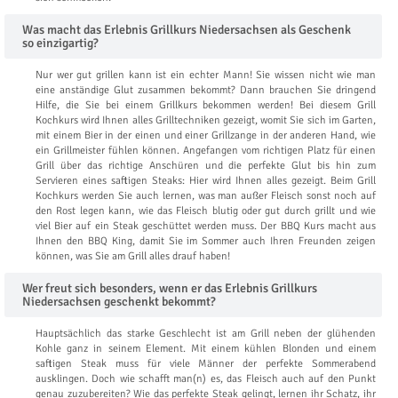
Was macht das Erlebnis Grillkurs Niedersachsen als Geschenk
so einzigartig?
Nur wer gut grillen kann ist ein echter Mann! Sie wissen nicht wie man
eine anständige Glut zusammen bekommt? Dann brauchen Sie dringend
Hilfe, die Sie bei einem Grillkurs bekommen werden! Bei diesem Grill
Kochkurs wird Ihnen alles Grilltechniken gezeigt, womit Sie sich im Garten,
mit einem Bier in der einen und einer Grillzange in der anderen Hand, wie
ein Grillmeister fühlen können. Angefangen vom richtigen Platz für einen
Grill über das richtige Anschüren und die perfekte Glut bis hin zum
Servieren eines saftigen Steaks: Hier wird Ihnen alles gezeigt. Beim Grill
Kochkurs werden Sie auch lernen, was man außer Fleisch sonst noch auf
den Rost legen kann, wie das Fleisch blutig oder gut durch grillt und wie
viel Bier auf ein Steak geschüttet werden muss. Der BBQ Kurs macht aus
Ihnen den BBQ King, damit Sie im Sommer auch Ihren Freunden zeigen
können, was Sie am Grill alles drauf haben!
Wer freut sich besonders, wenn er das Erlebnis Grillkurs
Niedersachsen geschenkt bekommt?
Hauptsächlich das starke Geschlecht ist am Grill neben der glühenden
Kohle ganz in seinem Element. Mit einem kühlen Blonden und einem
saftigen Steak muss für viele Männer der perfekte Sommerabend
ausklingen. Doch wie schafft man(n) es, das Fleisch auch auf den Punkt
genau zuzubereiten? Wie das perfekte Steak gelingt, lernen ihr Schatz, ihr