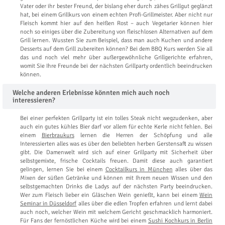
Vater oder ihr bester Freund, der bislang eher durch zähes Grillgut geglänzt
hat, bei einem Grillkurs von einem echten Profi-Grillmeister. Aber nicht nur
Fleisch kommt hier auf den heißen Rost – auch Vegetarier können hier
noch so einiges über die Zubereitung von fleischlosen Alternativen auf dem
Grill lernen. Wussten Sie zum Beispiel, dass man auch Kuchen und andere
Desserts auf dem Grill zubereiten können? Bei dem BBQ Kurs werden Sie all
das und noch viel mehr über außergewöhnliche Grillgerichte erfahren,
womit Sie Ihre Freunde bei der nächsten Grillparty ordentlich beeindrucken
können.
Welche anderen Erlebnisse könnten mich auch noch
interessieren?
Bei einer perfekten Grillparty ist ein tolles Steak nicht wegzudenken, aber
auch ein gutes kühles Bier darf vor allem für echte Kerle nicht fehlen. Bei
einem
Bierbraukurs
lernen die Herren der Schöpfung und alle
Interessierten alles was es über den beliebten herben Gerstensaft zu wissen
gibt. Die Damenwelt wird sich auf einer Grillparty mit Sicherheit über
selbstgemixte, frische Cocktails freuen. Damit diese auch garantiert
gelingen, lernen Sie bei einem
Cocktailkurs in München
alles über das
Mixen der süßen Getränke und können mit Ihrem neuen Wissen und den
selbstgemachten Drinks die Ladys auf der nächsten Party beeindrucken.
Wer zum Fleisch lieber ein Gläschen Wein genießt, kann bei einem
Wein
Seminar in Düsseldorf
alles über die edlen Tropfen erfahren und lernt dabei
auch noch, welcher Wein mit welchem Gericht geschmacklich harmoniert.
Für Fans der fernöstlichen Küche wird bei einem
Sushi Kochkurs in Berlin