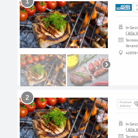
1
P
A
in
Gesc
(
Alle 
Termin
Verans
42659 
2
Premium
Anbieter
in
Gesc
(
Alle 
Termin