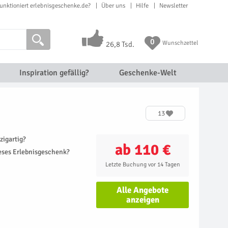
unktioniert erlebnisgeschenke.de?
Über uns
Hilfe
Newsletter
0
Wunschzettel
26,8 Tsd.
Inspiration gefällig?
Geschenke-Welt
13
zigartig?
ab 110 €
ieses Erlebnisgeschenk?
Letzte Buchung vor 14 Tagen
Alle Angebote
anzeigen