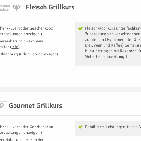
Fleisch Grillkurs
remium
nbieter
henkkuvert oder Geschenkbox
Fleisch-Kochkurs unter fachkun
Verpackungen anzeigen
)
Zubereitung von verschiedenen G
Zutaten und Equipment Getränke
vereinbarung direkt beim
Bier, Wein und Kaffee) Gemein
talter
(
Info
)
Kursunterlagen mit Rezepten K
Oldenburg
(
Erlebnisort anzeigen
)
Sicherheitseinweisung T
Gourmet Grillkurs
henkkuvert oder Geschenkbox
Detaillierte Leistungen dieses 
Verpackungen anzeigen
)
vereinbarung direkt beim