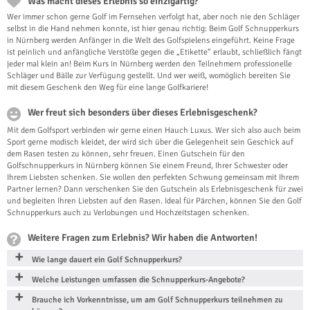
Was macht dieses Erlebnis so einzigartig?
Wer immer schon gerne Golf im Fernsehen verfolgt hat, aber noch nie den Schläger
selbst in die Hand nehmen konnte, ist hier genau richtig: Beim Golf Schnupperkurs
in Nürnberg werden Anfänger in die Welt des Golfspielens eingeführt. Keine Frage
ist peinlich und anfängliche Verstöße gegen die „Etikette“ erlaubt, schließlich fängt
jeder mal klein an! Beim Kurs in Nürnberg werden den Teilnehmern professionelle
Schläger und Bälle zur Verfügung gestellt. Und wer weiß, womöglich bereiten Sie
mit diesem Geschenk den Weg für eine lange Golfkariere!
Wer freut sich besonders über dieses Erlebnisgeschenk?
Mit dem Golfsport verbinden wir gerne einen Hauch Luxus. Wer sich also auch beim
Sport gerne modisch kleidet, der wird sich über die Gelegenheit sein Geschick auf
dem Rasen testen zu können, sehr freuen. Einen Gutschein für den
Golfschnupperkurs in Nürnberg können Sie einem Freund, Ihrer Schwester oder
Ihrem Liebsten schenken. Sie wollen den perfekten Schwung gemeinsam mit Ihrem
Partner lernen? Dann verschenken Sie den Gutschein als Erlebnisgeschenk für zwei
und begleiten Ihren Liebsten auf den Rasen. Ideal für Pärchen, können Sie den Golf
Schnupperkurs auch zu Verlobungen und Hochzeitstagen schenken.
Weitere Fragen zum Erlebnis? Wir haben die Antworten!
Wie lange dauert ein Golf Schnupperkurs?
Welche Leistungen umfassen die Schnupperkurs-Angebote?
Brauche ich Vorkenntnisse, um am Golf Schnupperkurs teilnehmen zu