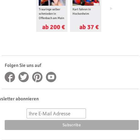
Trauringe selber
Kart fahren in
Jetski fahren in
schmieden in
Hockenheim
Speyer
Offenbach am Main
ab 200 €
ab 37 €
ab 120 €
Folgen Sie uns auf
sletter abonnieren