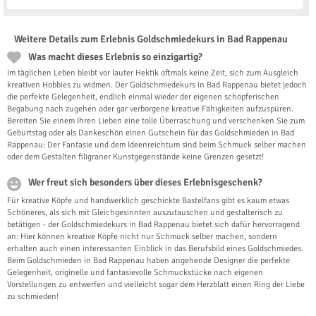
Weitere Details zum Erlebnis Goldschmiedekurs in Bad Rappenau
Was macht dieses Erlebnis so einzigartig?
Im täglichen Leben bleibt vor lauter Hektik oftmals keine Zeit, sich zum Ausgleich
kreativen Hobbies zu widmen. Der Goldschmiedekurs in Bad Rappenau bietet jedoch
die perfekte Gelegenheit, endlich einmal wieder der eigenen schöpferischen
Begabung nach zugehen oder gar verborgene kreative Fähigkeiten aufzuspüren.
Bereiten Sie einem Ihren Lieben eine tolle Überraschung und verschenken Sie zum
Geburtstag oder als Dankeschön einen Gutschein für das Goldschmieden in Bad
Rappenau: Der Fantasie und dem Ideenreichtum sind beim Schmuck selber machen
oder dem Gestalten filigraner Kunstgegenstände keine Grenzen gesetzt!
Wer freut sich besonders über dieses Erlebnisgeschenk?
Für kreative Köpfe und handwerklich geschickte Bastelfans gibt es kaum etwas
Schöneres, als sich mit Gleichgesinnten auszutauschen und gestalterisch zu
betätigen - der Goldschmiedekurs in Bad Rappenau bietet sich dafür hervorragend
an: Hier können kreative Köpfe nicht nur Schmuck selber machen, sondern
erhalten auch einen interessanten Einblick in das Berufsbild eines Goldschmiedes.
Beim Goldschmieden in Bad Rappenau haben angehende Designer die perfekte
Gelegenheit, originelle und fantasievolle Schmuckstücke nach eigenen
Vorstellungen zu entwerfen und vielleicht sogar dem Herzblatt einen Ring der Liebe
zu schmieden!