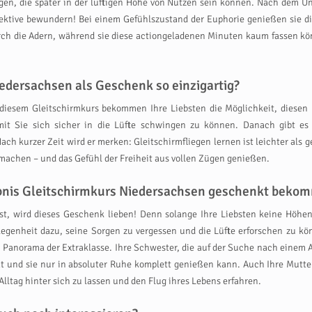
gen, die später in der luftigen Höhe von Nutzen sein können. Nach dem Un
ktive bewundern! Bei einem Gefühlszustand der Euphorie genießen sie die
rch die Adern, während sie diese actiongeladenen Minuten kaum fassen kön
edersachsen als Geschenk so einzigartig?
diesem Gleitschirmkurs bekommen Ihre Liebsten die Möglichkeit, diesen R
it Sie sich sicher in die Lüfte schwingen zu können. Danach gibt es 
ach kurzer Zeit wird er merken: Gleitschirmfliegen lernen ist leichter als
 machen – und das Gefühl der Freiheit aus vollen Zügen genießen.
lebnis Gleitschirmkurs Niedersachsen geschenkt beko
st, wird dieses Geschenk lieben! Denn solange Ihre Liebsten keine Höhe
Gelegenheit dazu, seine Sorgen zu vergessen und die Lüfte erforschen zu 
 Panorama der Extraklasse. Ihre Schwester, die auf der Suche nach einem A
 und sie nur in absoluter Ruhe komplett genießen kann. Auch Ihre Mutter i
Alltag hinter sich zu lassen und den Flug ihres Lebens erfahren.