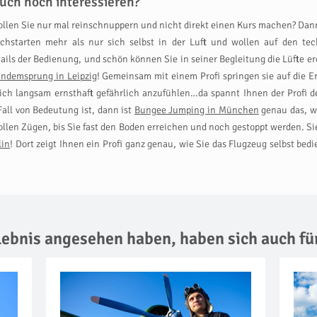
uch noch interessieren?
wollen Sie nur mal reinschnuppern und nicht direkt einen Kurs machen? Da
hstarten mehr als nur sich selbst in der Luft und wollen auf den tec
etails der Bedienung, und schön können Sie in seiner Begleitung die Lüfte ero
andemsprung in Leipzig
! Gemeinsam mit einem Profi springen sie auf die E
 sich langsam ernsthaft gefährlich anzufühlen…da spannt Ihnen der Profi d
 Fall von Bedeutung ist, dann ist
Bungee Jumping in München
genau das, wa
vollen Zügen, bis Sie fast den Boden erreichen und noch gestoppt werden. Sie
lin
! Dort zeigt Ihnen ein Profi ganz genau, wie Sie das Flugzeug selbst b
rlebnis angesehen haben,
haben sich auch fü