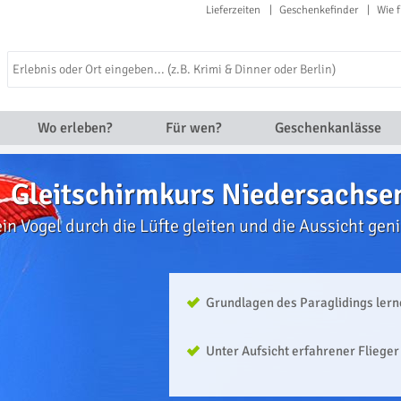
Lieferzeiten
Geschenkefinder
Wie f
Wo erleben?
Für wen?
Geschenkanlässe
Gleitschirmkurs Niedersachse
ein Vogel durch die Lüfte gleiten und die Aussicht gen
Grundlagen des Paraglidings ler
Unter Aufsicht erfahrener Flieger