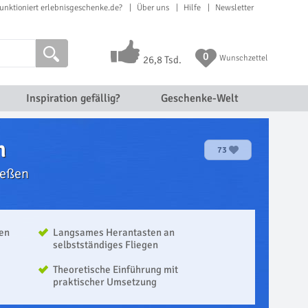
unktioniert erlebnisgeschenke.de?
Über uns
Hilfe
Newsletter
0
Wunschzettel
26,8 Tsd.
Inspiration gefällig?
Geschenke-Welt
n
73
ießen
nen
Langsames Herantasten an
selbstständiges Fliegen
Theoretische Einführung mit
praktischer Umsetzung