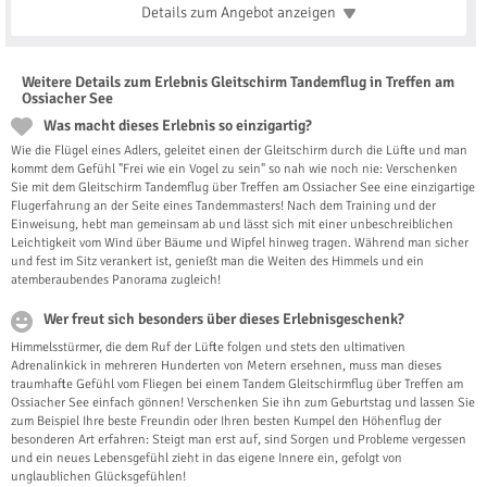
Details zum Angebot
anzeigen
Weitere Details zum Erlebnis Gleitschirm Tandemflug in Treffen am
Ossiacher See
Was macht dieses Erlebnis so einzigartig?
Wie die Flügel eines Adlers, geleitet einen der Gleitschirm durch die Lüfte und man
kommt dem Gefühl "Frei wie ein Vogel zu sein" so nah wie noch nie: Verschenken
Sie mit dem Gleitschirm Tandemflug über Treffen am Ossiacher See eine einzigartige
Flugerfahrung an der Seite eines Tandemmasters! Nach dem Training und der
Einweisung, hebt man gemeinsam ab und lässt sich mit einer unbeschreiblichen
Leichtigkeit vom Wind über Bäume und Wipfel hinweg tragen. Während man sicher
und fest im Sitz verankert ist, genießt man die Weiten des Himmels und ein
atemberaubendes Panorama zugleich!
Wer freut sich besonders über dieses Erlebnisgeschenk?
Himmelsstürmer, die dem Ruf der Lüfte folgen und stets den ultimativen
Adrenalinkick in mehreren Hunderten von Metern ersehnen, muss man dieses
traumhafte Gefühl vom Fliegen bei einem Tandem Gleitschirmflug über Treffen am
Ossiacher See einfach gönnen! Verschenken Sie ihn zum Geburtstag und lassen Sie
zum Beispiel Ihre beste Freundin oder Ihren besten Kumpel den Höhenflug der
besonderen Art erfahren: Steigt man erst auf, sind Sorgen und Probleme vergessen
und ein neues Lebensgefühl zieht in das eigene Innere ein, gefolgt von
unglaublichen Glücksgefühlen!