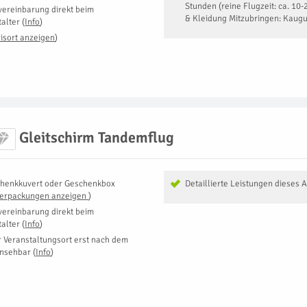
Stunden (reine Flugzeit: ca. 10
vereinbarung direkt beim
& Kleidung Mitzubringen: Kaug
talter
(
Info
)
isort anzeigen
)
Gleitschirm Tandemflug
henkkuvert oder Geschenkbox
Detaillierte Leistungen dieses 
Verpackungen anzeigen
)
vereinbarung direkt beim
talter
(
Info
)
r Veranstaltungsort erst nach dem
insehbar
(
Info
)