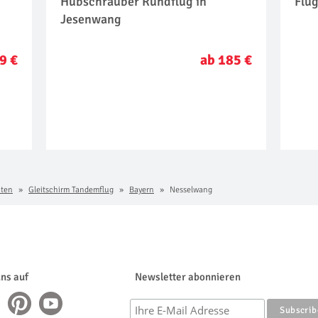
Hubschrauber Rundflug in
Flu
Jesenwang
9 €
ab 185 €
iten
Gleitschirm Tandemflug
Bayern
Nesselwang
uns auf
Newsletter abonnieren