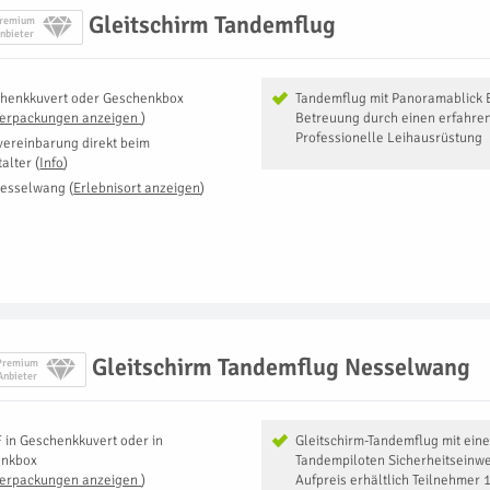
Gleitschirm Tandemflug
remium
nbieter
henkkuvert oder Geschenkbox
Tandemflug mit Panoramablick 
Verpackungen anzeigen
)
Betreuung durch einen erfahren
Professionelle Leihausrüstung
vereinbarung direkt beim
talter
(
Info
)
Nesselwang
(
Erlebnisort anzeigen
)
Gleitschirm Tandemflug Nesselwang
Premium
Anbieter
F
in
Geschenkkuvert oder in
Gleitschirm-Tandemflug mit eine
enkbox
Tandempiloten Sicherheitseinw
Verpackungen anzeigen
)
Aufpreis erhältlich Teilnehmer 