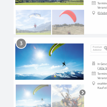
Termin
Verans
(
Erlebn
3
Premium
Anbieter
in
Gesc
(
Alle 
Termin
Verans
exakte
Kauf e