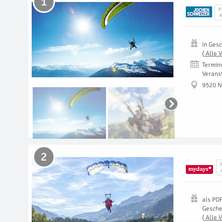
1
P
A
in
Gesc
(
Alle 
Termin
Verans
9520 
2
als
PD
Gesch
(
Alle 