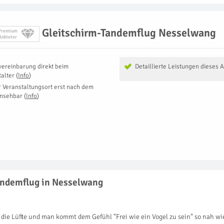
Gleitschirm-Tandemflug Nesselwang
Premium
Anbieter
vereinbarung direkt beim
Detaillierte Leistungen dieses 
talter
(
Info
)
r Veranstaltungsort erst nach dem
insehbar
(
Info
)
Tandemflug in Nesselwang
ch die Lüfte und man kommt dem Gefühl "Frei wie ein Vogel zu sein" so nah 