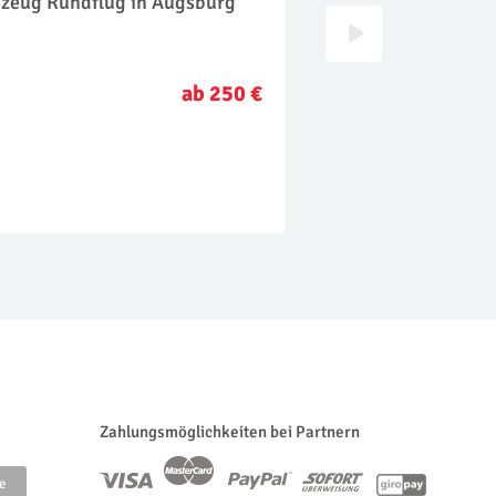
gzeug Rundflug in Augsburg
Tragschrauber Rund
Augsburg
ab 250 €
Zahlungsmöglichkeiten bei Partnern