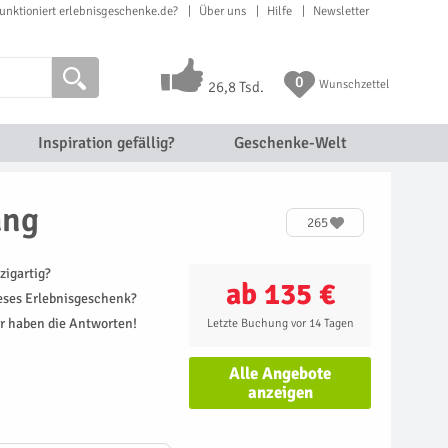
unktioniert erlebnisgeschenke.de?
Über uns
Hilfe
Newsletter
0
Wunschzettel
26,8 Tsd.
Inspiration gefällig?
Geschenke-Welt
ang
265
zigartig?
ab 135 €
ieses Erlebnisgeschenk?
r haben die Antworten!
Letzte Buchung vor 14 Tagen
Alle Angebote
anzeigen