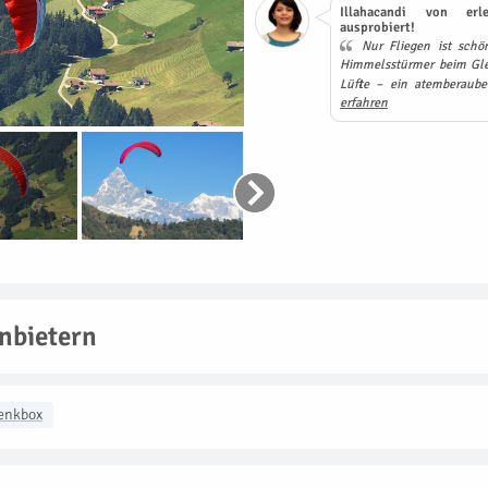
Illahacandi von erl
ausprobiert!
Nur Fliegen ist schö
Himmelsstürmer beim Gle
Lüfte – ein atemberaube
erfahren
nbietern
enkbox