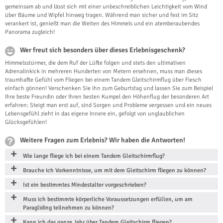
gemeinsam ab und lässt sich mit einer unbeschreiblichen Leichtigkeit vom Wind
über Bäume und Wipfel hinweg tragen. Während man sicher und fest im Sitz
verankert ist, genießt man die Weiten des Himmels und ein atemberaubendes
Panorama zugleich!
Wer freut sich besonders über dieses Erlebnisgeschenk?
Himmelsstürmer, die dem Ruf der Lüfte folgen und stets den ultimativen
Adrenalinkick in mehreren Hunderten von Metern ersehnen, muss man dieses
traumhafte Gefühl vom Fliegen bei einem Tandem Gleitschirmflug über Fiesch
einfach gönnen! Verschenken Sie ihn zum Geburtstag und lassen Sie zum Beispiel
Ihre beste Freundin oder Ihren besten Kumpel den Höhenflug der besonderen Art
erfahren: Steigt man erst auf, sind Sorgen und Probleme vergessen und ein neues
Lebensgefühl zieht in das eigene Innere ein, gefolgt von unglaublichen
Glücksgefühlen!
Weitere Fragen zum Erlebnis? Wir haben die Antworten!
Wie lange fliege ich bei einem Tandem Gleitschirmflug?
Brauche ich Vorkenntnisse, um mit dem Gleitschirm fliegen zu können?
Ist ein bestimmtes Mindestalter vorgeschrieben?
Muss ich bestimmte körperliche Voraussetzungen erfüllen, um am
Paragliding teilnehmen zu können?
Kann ich das ganze Jahr über Tandem Gleitschirm fliegen?