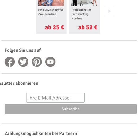
Foto Love Story für
Professionelles
Familien
Zwei Nordsee
Fotoshooting
Fotoshooting
Nordsee
Nordsee
ab 25 €
ab 52 €
ab 25 €
Folgen Sie uns auf
sletter abonnieren
Zahlungsmöglichkeiten bei Partnern