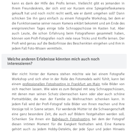
kann es dank der Hilfe des Profis lernen. Vielleicht gibt es jemanden in
Ihrem Freundeskreis, der sich erst vor Kurzem eine Spiegelreflexkamera
gekauft hat und noch nicht recht weiß, wie er damit umgehen soll? Dann
schicken Sie ihn ganz einfach zu einem Fotografie Workshop, bei dem er
die Funktionsweise seiner neuen Kamera erklärt bekommt und am Ende des
ereignisreichen Tages einige tolle Schnappschüsse im Kasten hat. Aber
auch Leute, die schon Erfahrung beim Fotografieren gesammelt haben,
können vom Profi-Fotografen noch viele neue Tricks und Kniffe lernen. Der
Profi wird genau auf die Bedürfnisse des Beschenkten eingehen und ihm in
jedem Fall Foto-Wissen vermitteln.
Welche anderen Erlebnisse könnten mich auch noch
interessieren?
Wer nicht hinter der Kamera stehen möchte wie bei einem Fotografie
Workshop und sich eher in der Rolle des Fotomodels wohl fühlt, kann bei
einem
professionellen Fotoshooting in Frankfurt am Main
tolle Bilder von
sich machen lassen. Wie wäre es zum Beispiel mit sexy Schnappschüssen,
mit denen man seinen Schatz überraschen kann oder aber auch schöne
Portraitbilder, die man der Familie zu Weihnachten schenken kann. In
jedem Fall wird der Profi-Fotograf tolle Bilder von Ihnen machen und Ihre
Vorzüge toll in Szene setzen. Für werdende Mütter ist die Schwangerschaft
eine ganz besondere Zeit, die auch auf Bildern festgehalten werden soll.
Schenken Sie ihnen ein
Babybauch Fotoshooting
, bei dem der Fotograf
diesen intimen Moment für die Ewigkeit festhalten wird. Eine Kamera
gehört auch zu jedem Hobby-Detektiv, der jede Spur und jeden Hinweis