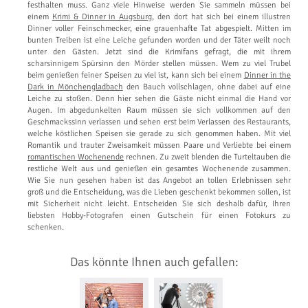
festhalten muss. Ganz viele Hinweise werden Sie sammeln müssen bei
einem
Krimi & Dinner in Augsburg
, den dort hat sich bei einem illustren
Dinner voller Feinschmecker, eine grauenhafte Tat abgespielt. Mitten im
bunten Treiben ist eine Leiche gefunden worden und der Täter weilt noch
unter den Gästen. Jetzt sind die Krimifans gefragt, die mit ihrem
scharsinnigem Spürsinn den Mörder stellen müssen. Wem zu viel Trubel
beim genießen feiner Speisen zu viel ist, kann sich bei einem
Dinner in the
Dark in Mönchengladbach
den Bauch vollschlagen, ohne dabei auf eine
Leiche zu stoßen. Denn hier sehen die Gäste nicht einmal die Hand vor
Augen. Im abgedunkelten Raum müssen sie sich vollkommen auf den
Geschmackssinn verlassen und sehen erst beim Verlassen des Restaurants,
welche köstlichen Speisen sie gerade zu sich genommen haben. Mit viel
Romantik und trauter Zweisamkeit müssen Paare und Verliebte bei einem
romantischen Wochenende
rechnen. Zu zweit blenden die Turteltauben die
restliche Welt aus und genießen ein gesamtes Wochenende zusammen.
Wie Sie nun gesehen haben ist das Angebot an tollen Erlebnissen sehr
groß und die Entscheidung, was die Lieben geschenkt bekommen sollen, ist
mit Sicherheit nicht leicht. Entscheiden Sie sich deshalb dafür, Ihren
liebsten Hobby-Fotografen einen Gutschein für einen Fotokurs zu
schenken.
Das könnte Ihnen auch gefallen: