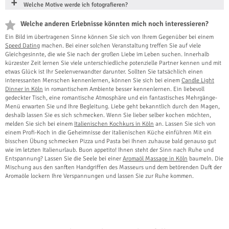
Welche Motive werde ich fotografieren?
Welche anderen Erlebnisse könnten mich noch interessieren?
Ein Bild im übertragenen Sinne können Sie sich von Ihrem Gegenüber bei einem
Speed Dating
machen. Bei einer solchen Veranstaltung treffen Sie auf viele
Gleichgesinnte, die wie Sie nach der großen Liebe im Leben suchen. Innerhalb
kürzester Zeit lernen Sie viele unterschiedliche potenzielle Partner kennen und mit
etwas Glück ist Ihr Seelenverwandter darunter. Sollten Sie tatsächlich einen
interessanten Menschen kennenlernen, können Sie sich bei einem
Candle Light
Dinner in Köln
in romantischem Ambiente besser kennenlernen. Ein liebevoll
gedeckter Tisch, eine romantische Atmosphäre und ein fantastisches Mehrgänge-
Menü erwarten Sie und Ihre Begleitung. Liebe geht bekanntlich durch den Magen,
deshalb lassen Sie es sich schmecken. Wenn Sie lieber selber kochen möchten,
melden Sie sich bei einem
Italienischen Kochkurs in Köln
an. Lassen Sie sich von
einem Profi-Koch in die Geheimnisse der italienischen Küche einführen Mit ein
bisschen Übung schmecken Pizza und Pasta bei Ihnen zuhause bald genauso gut
wie im letzten Italienurlaub. Buon appetito! Ihnen steht der Sinn nach Ruhe und
Entspannung? Lassen Sie die Seele bei einer
Aromaöl Massage in Köln
baumeln. Die
Mischung aus den sanften Handgriffen des Masseurs und dem betörenden Duft der
Aromaöle lockern Ihre Verspannungen und lassen Sie zur Ruhe kommen.