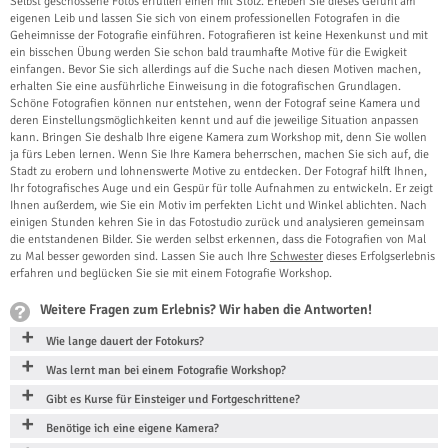
Selbst geschossene Fotos erfüllen einen mit Stolz. Erleben Sie dieses Gefühl am
eigenen Leib und lassen Sie sich von einem professionellen Fotografen in die
Geheimnisse der Fotografie einführen. Fotografieren ist keine Hexenkunst und mit
ein bisschen Übung werden Sie schon bald traumhafte Motive für die Ewigkeit
einfangen. Bevor Sie sich allerdings auf die Suche nach diesen Motiven machen,
erhalten Sie eine ausführliche Einweisung in die fotografischen Grundlagen.
Schöne Fotografien können nur entstehen, wenn der Fotograf seine Kamera und
deren Einstellungsmöglichkeiten kennt und auf die jeweilige Situation anpassen
kann. Bringen Sie deshalb Ihre eigene Kamera zum Workshop mit, denn Sie wollen
ja fürs Leben lernen. Wenn Sie Ihre Kamera beherrschen, machen Sie sich auf, die
Stadt zu erobern und lohnenswerte Motive zu entdecken. Der Fotograf hilft Ihnen,
Ihr fotografisches Auge und ein Gespür für tolle Aufnahmen zu entwickeln. Er zeigt
Ihnen außerdem, wie Sie ein Motiv im perfekten Licht und Winkel ablichten. Nach
einigen Stunden kehren Sie in das Fotostudio zurück und analysieren gemeinsam
die entstandenen Bilder. Sie werden selbst erkennen, dass die Fotografien von Mal
zu Mal besser geworden sind. Lassen Sie auch Ihre
Schwester
dieses Erfolgserlebnis
erfahren und beglücken Sie sie mit einem Fotografie Workshop.
Weitere Fragen zum Erlebnis? Wir haben die Antworten!
Wie lange dauert der Fotokurs?
Was lernt man bei einem Fotografie Workshop?
Gibt es Kurse für Einsteiger und Fortgeschrittene?
Benötige ich eine eigene Kamera?