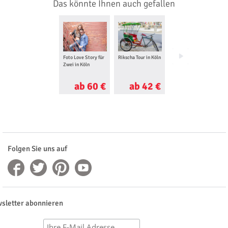
Das könnte Ihnen auch gefallen
Foto Love Story für
Rikscha Tour in Köln
Professionelles
Zwei in Köln
Fotoshooting in
Köln
ab 60 €
ab 42 €
ab 40 €
Folgen Sie uns auf
sletter abonnieren