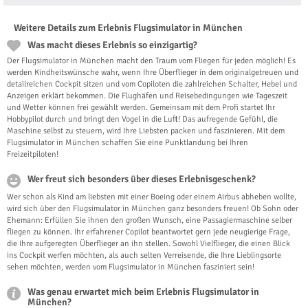
Weitere Details zum Erlebnis Flugsimulator in München
Was macht dieses Erlebnis so einzigartig?
Der Flugsimulator in München macht den Traum vom Fliegen für jeden möglich! Es
werden Kindheitswünsche wahr, wenn Ihre Überflieger in dem originalgetreuen und
detailreichen Cockpit sitzen und vom Copiloten die zahlreichen Schalter, Hebel und
Anzeigen erklärt bekommen. Die Flughäfen und Reisebedingungen wie Tageszeit
und Wetter können frei gewählt werden. Gemeinsam mit dem Profi startet Ihr
Hobbypilot durch und bringt den Vogel in die Luft! Das aufregende Gefühl, die
Maschine selbst zu steuern, wird Ihre Liebsten packen und faszinieren. Mit dem
Flugsimulator in München schaffen Sie eine Punktlandung bei Ihren
Freizeitpiloten!
Wer freut sich besonders über dieses Erlebnisgeschenk?
Wer schon als Kind am liebsten mit einer Boeing oder einem Airbus abheben wollte,
wird sich über den Flugsimulator in München ganz besonders freuen! Ob Sohn oder
Ehemann: Erfüllen Sie ihnen den großen Wunsch, eine Passagiermaschine selber
fliegen zu können. Ihr erfahrener Copilot beantwortet gern jede neugierige Frage,
die Ihre aufgeregten Überflieger an ihn stellen. Sowohl Vielflieger, die einen Blick
ins Cockpit werfen möchten, als auch selten Verreisende, die Ihre Lieblingsorte
sehen möchten, werden vom Flugsimulator in München fasziniert sein!
Was genau erwartet mich beim Erlebnis Flugsimulator in
München?