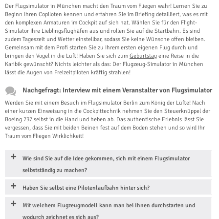
Der Flugsimulator in München macht den Traum vom Fliegen wahr! Lernen Sie zu
Beginn Ihren Copiloten kennen und erfahren Sie im Briefing detailliert, was es mit
den komplexen Armaturen im Cockpit auf sich hat. Wählen Sie für den Flight-
Simulator Ihre Lieblingsflughäfen aus und rollen Sie auf die Startbahn. Es sind
zudem Tageszeit und Wetter einstellbar, sodass Sie keine Wünsche offen bleiben.
Gemeinsam mit dem Profi starten Sie zu Ihrem ersten eigenen Flug durch und
bringen den Vogel in die Luft! Haben Sie sich zum
Geburtstag
eine Reise in die
Karibik gewünscht? Nichts leichter als das: Der Flugzeug-Simulator in München
lässt die Augen von Freizeitpiloten kräftig strahlen!
Nachgefragt: Interview mit einem Veranstalter von Flugsimulator
Werden Sie mit einem Besuch im Flugsimulator Berlin zum König der Lüfte! Nach
einer kurzen Einweisung in die Cockpittechnik nehmen Sie den Steuerknüppel der
Boeing 737 selbst in die Hand und heben ab. Das authentische Erlebnis lässt Sie
vergessen, dass Sie mit beiden Beinen fest auf dem Boden stehen und so wird Ihr
Traum vom Fliegen Wirklichkeit!
Wie sind Sie auf die Idee gekommen, sich mit einem Flugsimulator
selbstständig zu machen?
Haben Sie selbst eine Pilotenlaufbahn hinter sich?
Mit welchem Flugzeugmodell kann man bei Ihnen durchstarten und
wodurch zeichnet es sich aus?