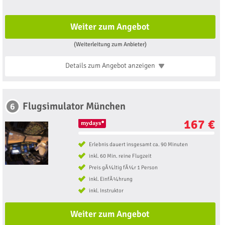
Weiter zum Angebot
(Weiterleitung zum Anbieter)
Details zum Angebot
anzeigen
Flugsimulator München
6
167 €
Erlebnis dauert insgesamt ca. 90 Minuten
inkl. 60 Min. reine Flugzeit
Preis gÃ¼ltig fÃ¼r 1 Person
inkl. EinfÃ¼hrung
inkl. Instruktor
Weiter zum Angebot