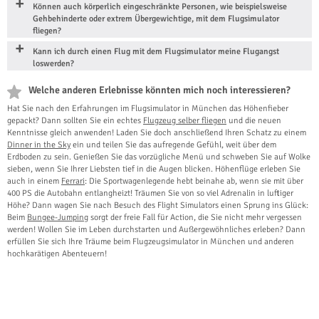
Können auch körperlich eingeschränkte Personen, wie beispielsweise
Gehbehinderte oder extrem Übergewichtige, mit dem Flugsimulator
fliegen?
Kann ich durch einen Flug mit dem Flugsimulator meine Flugangst
loswerden?
Welche anderen Erlebnisse könnten mich noch interessieren?
Hat Sie nach den Erfahrungen im Flugsimulator in München das Höhenfieber
gepackt? Dann sollten Sie ein echtes
Flugzeug selber fliegen
und die neuen
Kenntnisse gleich anwenden! Laden Sie doch anschließend Ihren Schatz zu einem
Dinner in the Sky
ein und teilen Sie das aufregende Gefühl, weit über dem
Erdboden zu sein. Genießen Sie das vorzügliche Menü und schweben Sie auf Wolke
sieben, wenn Sie Ihrer Liebsten tief in die Augen blicken. Höhenflüge erleben Sie
auch in einem
Ferrari
: Die Sportwagenlegende hebt beinahe ab, wenn sie mit über
400 PS die Autobahn entlangheizt! Träumen Sie von so viel Adrenalin in luftiger
Höhe? Dann wagen Sie nach Besuch des Flight Simulators einen Sprung ins Glück:
Beim
Bungee-Jumping
sorgt der freie Fall für Action, die Sie nicht mehr vergessen
werden! Wollen Sie im Leben durchstarten und Außergewöhnliches erleben? Dann
erfüllen Sie sich Ihre Träume beim Flugzeugsimulator in München und anderen
hochkarätigen Abenteuern!