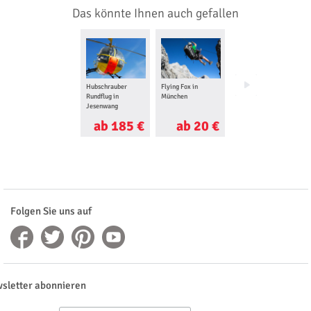
Das könnte Ihnen auch gefallen
Hubschrauber
Flying Fox in
Gleitschirm
Rundflug in
München
Tandemflug in Bad
Jesenwang
Tölz
ab 185 €
ab 20 €
ab 150 €
Folgen Sie uns auf
sletter abonnieren