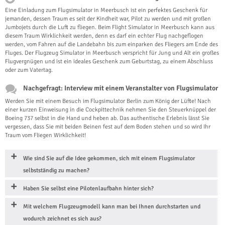
Eine Einladung zum Flugsimulator in Meerbusch ist ein perfektes Geschenk für
jemanden, dessen Traum es seit der Kindheit war, Pilot zu werden und mit großen
Jumbojets durch die Luft zu fliegen. Beim Flight Simulator in Meerbusch kann aus
diesem Traum Wirklichkeit werden, denn es darf ein echter Flug nachgeflogen
werden, vom Fahren auf die Landebahn bis zum einparken des Fliegers am Ende des
Fluges. Der Flugzeug Simulator in Meerbusch verspricht für Jung und Alt ein großes
Flugvergnügen und ist ein ideales Geschenk zum Geburtstag, zu einem Abschluss
oder zum Vatertag.
Nachgefragt: Interview mit einem Veranstalter von Flugsimulator
Werden Sie mit einem Besuch im Flugsimulator Berlin zum König der Lüfte! Nach
einer kurzen Einweisung in die Cockpittechnik nehmen Sie den Steuerknüppel der
Boeing 737 selbst in die Hand und heben ab. Das authentische Erlebnis lässt Sie
vergessen, dass Sie mit beiden Beinen fest auf dem Boden stehen und so wird Ihr
Traum vom Fliegen Wirklichkeit!
Wie sind Sie auf die Idee gekommen, sich mit einem Flugsimulator
selbstständig zu machen?
Haben Sie selbst eine Pilotenlaufbahn hinter sich?
Mit welchem Flugzeugmodell kann man bei Ihnen durchstarten und
wodurch zeichnet es sich aus?