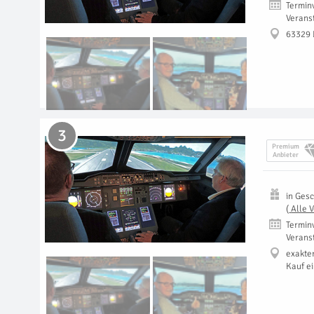
Termin
Verans
63329 
3
Premium
Anbieter
in
Gesc
(
Alle 
Termin
Verans
exakte
Kauf e