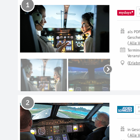
1
als
PD
Gesch
(
Alle 
Termin
Verans
(
Erlebn
2
P
A
in
Gesc
(
Alle 