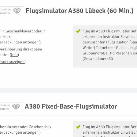
Flugsimulator A380 Lübeck (60 Min.)
Premium
Anbieter
F
in
Geschenkkuvert oder in
Flug im A380 Flugsimulator Be
enkbox
erfahrenen Instruktor Einweisu
Verpackungen anzeigen
)
gewünschten Flugsituation (Sta
Wetter) Teilnehmer Gutschein gü
vereinbarung direkt beim
Gruppengröße: 1-3 Personen Da
talter
(
Info
)
(Gesamtdauer: 60
isort anzeigen
)
A380 Fixed-Base-Flugsimulator
remium
nbieter
henkkuvert oder Geschenkbox
Flug im A380 Flugsimulator Be
Verpackungen anzeigen
)
erfahrenen Instruktor Einweisu