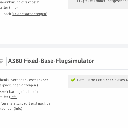
Flugroute Erinnerungsgeschen
vereinbarung direkt beim
talter
(
Info
)
Lübeck
(
Erlebnisort anzeigen
)
A380 Fixed-Base-Flugsimulator
henkkuvert oder Geschenkbox
Detaillierte Leistungen dieses 
Verpackungen anzeigen
)
vereinbarung direkt beim
talter
(
Info
)
r Veranstaltungsort erst nach dem
insehbar
(
Info
)