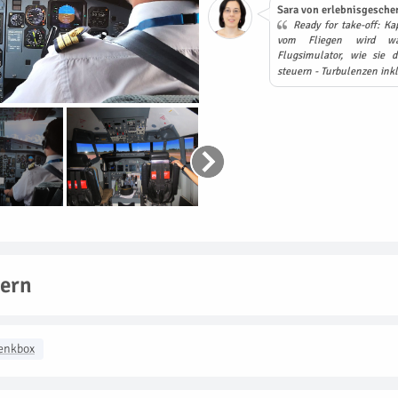
Sara von erlebnisgeschen
Ready for take-off: K
vom Fliegen wird wa
Flugsimulator, wie sie 
steuern - Turbulenzen ink
tern
enkbox