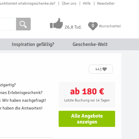
unktioniert erlebnisgeschenke.de?
Über uns
Hilfe
Newsletter
0
Wunschzettel
26,8 Tsd.
Inspiration gefällig?
Geschenke-Welt
441
zigartig?
ab 180 €
ieses Erlebnisgeschenk?
r: Wir haben nachgefragt!
Letzte Buchung vor 14 Tagen
r haben die Antworten!
Alle Angebote
anzeigen