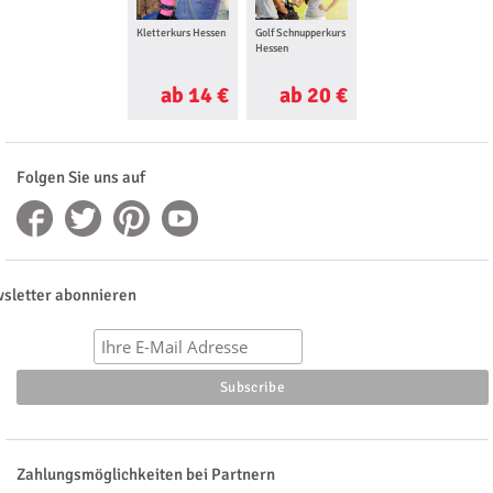
Kletterkurs Hessen
Golf Schnupperkurs
Poker Workshop
Hessen
Hessen
ab 14 €
ab 20 €
ab 130 €
Folgen Sie uns auf
sletter abonnieren
Zahlungsmöglichkeiten bei Partnern