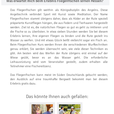
Was erwartet mich beim Erlebnis Fliegenfischen lernen Hessen?
Das Fliegenfischen gilt weithin als Königsdisziplin des Angelns. Diese
Angeltechnik verbindet Sport mit Kunst sowie Meditation. Der Name
Fliegenfischen stammt übrigens daher, dass als Köder an der Rute speziell
präparierte Kunstfliegen hängen, die aus Federn und Tierhaaren hergestellt
werden. Ziel ist es, die natürlichen Fliegen so gut es geht zu imitieren und
die Fische so zu überlisten. In etwa sieben Stunden werden Sie bei diesem
Erlebnis lernen, Ihre eigenen Fliegen zu binden und die Rute gezielt ins
Wasser zu werfen. Und mit etwas Glück beißt vielleicht sogar ein Fisch an.
Beim Fliegenfischen Kurs werden Ihnen die verschiedenen Wurftechniken
genau erklärt; Sie werden überrascht sein, wie viele dieser Techniken es
gibt. Am besten wird das Werfen der Rute übrigens erst einmal auf der
Wiese geübt, bevor es an das Wasser geht. Die erforderliche
Leihausrüstung wird vom Veranstalter gestellt; zudem erhalten alle
Teilnehmer eine Fischereilizenz.
Das Fliegenfischen kann meist im Süden Deutschlands gebucht werden;
den Ausblick auf eine traumhafte Bergwelt bekommt man bei diesem
Erlebnis gratis dazu.
Das könnte Ihnen auch gefallen: