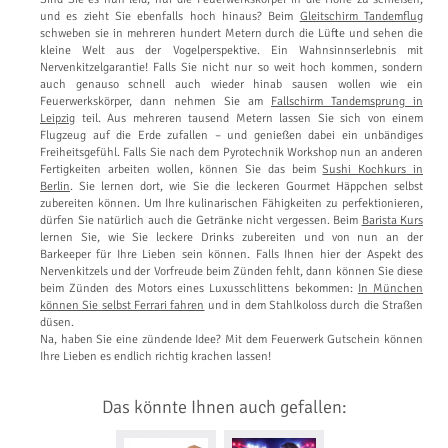
und es zieht Sie ebenfalls hoch hinaus? Beim
Gleitschirm Tandemflug
schweben sie in mehreren hundert Metern durch die Lüfte und sehen die
kleine Welt aus der Vogelperspektive. Ein Wahnsinnserlebnis mit
Nervenkitzelgarantie! Falls Sie nicht nur so weit hoch kommen, sondern
auch genauso schnell auch wieder hinab sausen wollen wie ein
Feuerwerkskörper, dann nehmen Sie am
Fallschirm Tandemsprung in
Leipzig
teil. Aus mehreren tausend Metern lassen Sie sich von einem
Flugzeug auf die Erde zufallen – und genießen dabei ein unbändiges
Freiheitsgefühl. Falls Sie nach dem Pyrotechnik Workshop nun an anderen
Fertigkeiten arbeiten wollen, können Sie das beim
Sushi Kochkurs in
Berlin
. Sie lernen dort, wie Sie die leckeren Gourmet Häppchen selbst
zubereiten können. Um Ihre kulinarischen Fähigkeiten zu perfektionieren,
dürfen Sie natürlich auch die Getränke nicht vergessen. Beim
Barista Kurs
lernen Sie, wie Sie leckere Drinks zubereiten und von nun an der
Barkeeper für Ihre Lieben sein können. Falls Ihnen hier der Aspekt des
Nervenkitzels und der Vorfreude beim Zünden fehlt, dann können Sie diese
beim Zünden des Motors eines Luxusschlittens bekommen:
In München
können Sie selbst Ferrari fahren
und in dem Stahlkoloss durch die Straßen
düsen.
Na, haben Sie eine zündende Idee? Mit dem Feuerwerk Gutschein können
Ihre Lieben es endlich richtig krachen lassen!
Das könnte Ihnen auch gefallen: