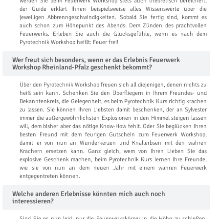
werden Sie beim Feuerwerk Workshop stets auch theoretisch bereichert,
der Guide erklärt Ihnen beispielsweise alles Wissenswerte über die
jeweiligen Abbrenngeschwindigkeiten. Sobald Sie fertig sind, kommt es
auch schon zum Höhepunkt des Abends: Dem Zünden des prachtvollen
Feuerwerks. Erleben Sie auch die Glücksgefühle, wenn es nach dem
Pyrotechnik Workshop heißt: Feuer frei!
Wer freut sich besonders, wenn er das Erlebnis Feuerwerk
Workshop Rheinland-Pfalz geschenkt bekommt?
Über den Pyrotechnik Workshop freuen sich all diejenigen, denen nichts zu
heiß sein kann. Schenken Sie den Überfliegern in Ihrem Freundes- und
Bekanntenkreis, die Gelegenheit, es beim Pyrotechnik Kurs richtig krachen
zu lassen. Sie können Ihren Liebsten damit beschenken, der an Sylvester
immer die außergewöhnlichsten Explosionen in den Himmel steigen lassen
will, dem bisher aber das nötige Know-How fehlt. Oder Sie beglücken Ihren
besten Freund mit dem feurigen Gutschein zum Feuerwerk Workshop,
damit er von nun an Wunderkerzen und Knallerbsen mit den wahren
Krachern ersetzen kann. Ganz gleich, wem von Ihren Lieben Sie das
explosive Geschenk machen, beim Pyrotechnik Kurs lernen Ihre Freunde,
wie sie von nun an dem neuen Jahr mit einem wahren Feuerwerk
entgegentreten können.
Welche anderen Erlebnisse könnten mich auch noch
interessieren?
Sind Sie es nun leid, nur die Feuerwerkskörper in die Höhe zu schießen,