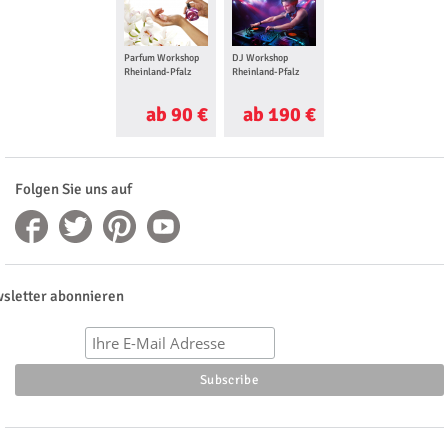
Parfum Workshop
DJ Workshop
Fotografie
Rheinland-Pfalz
Rheinland-Pfalz
Workshop
Rheinland-Pfalz
ab 90 €
ab 190 €
ab 20 €
Folgen Sie uns auf
sletter abonnieren