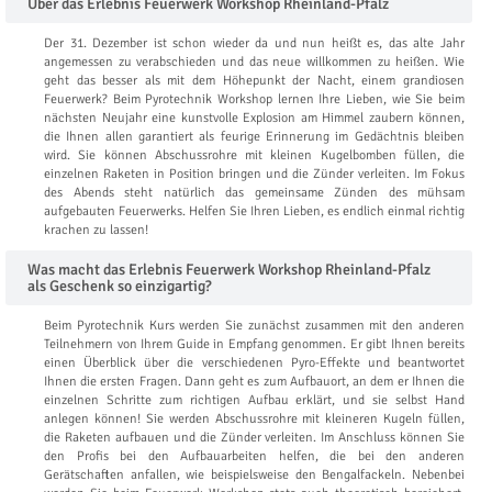
Über das Erlebnis Feuerwerk Workshop Rheinland-Pfalz
Der 31. Dezember ist schon wieder da und nun heißt es, das alte Jahr
angemessen zu verabschieden und das neue willkommen zu heißen. Wie
geht das besser als mit dem Höhepunkt der Nacht, einem grandiosen
Feuerwerk? Beim Pyrotechnik Workshop lernen Ihre Lieben, wie Sie beim
nächsten Neujahr eine kunstvolle Explosion am Himmel zaubern können,
die Ihnen allen garantiert als feurige Erinnerung im Gedächtnis bleiben
wird. Sie können Abschussrohre mit kleinen Kugelbomben füllen, die
einzelnen Raketen in Position bringen und die Zünder verleiten. Im Fokus
des Abends steht natürlich das gemeinsame Zünden des mühsam
aufgebauten Feuerwerks. Helfen Sie Ihren Lieben, es endlich einmal richtig
krachen zu lassen!
Was macht das Erlebnis Feuerwerk Workshop Rheinland-Pfalz
als Geschenk so einzigartig?
Beim Pyrotechnik Kurs werden Sie zunächst zusammen mit den anderen
Teilnehmern von Ihrem Guide in Empfang genommen. Er gibt Ihnen bereits
einen Überblick über die verschiedenen Pyro-Effekte und beantwortet
Ihnen die ersten Fragen. Dann geht es zum Aufbauort, an dem er Ihnen die
einzelnen Schritte zum richtigen Aufbau erklärt, und sie selbst Hand
anlegen können! Sie werden Abschussrohre mit kleineren Kugeln füllen,
die Raketen aufbauen und die Zünder verleiten. Im Anschluss können Sie
den Profis bei den Aufbauarbeiten helfen, die bei den anderen
Gerätschaften anfallen, wie beispielsweise den Bengalfackeln. Nebenbei