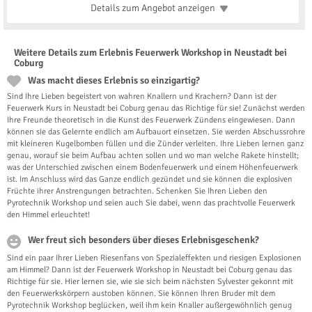
Details zum Angebot
anzeigen
Weitere Details zum Erlebnis Feuerwerk Workshop in Neustadt bei
Coburg
Was macht dieses Erlebnis so einzigartig?
Sind Ihre Lieben begeistert von wahren Knallern und Krachern? Dann ist der
Feuerwerk Kurs in Neustadt bei Coburg genau das Richtige für sie! Zunächst werden
Ihre Freunde theoretisch in die Kunst des Feuerwerk Zündens eingewiesen. Dann
können sie das Gelernte endlich am Aufbauort einsetzen. Sie werden Abschussrohre
mit kleineren Kugelbomben füllen und die Zünder verleiten. Ihre Lieben lernen ganz
genau, worauf sie beim Aufbau achten sollen und wo man welche Rakete hinstellt;
was der Unterschied zwischen einem Bodenfeuerwerk und einem Höhenfeuerwerk
ist. Im Anschluss wird das Ganze endlich gezündet und sie können die explosiven
Früchte ihrer Anstrengungen betrachten. Schenken Sie Ihren Lieben den
Pyrotechnik Workshop und seien auch Sie dabei, wenn das prachtvolle Feuerwerk
den Himmel erleuchtet!
Wer freut sich besonders über dieses Erlebnisgeschenk?
Sind ein paar Ihrer Lieben Riesenfans von Spezialeffekten und riesigen Explosionen
am Himmel? Dann ist der Feuerwerk Workshop in Neustadt bei Coburg genau das
Richtige für sie. Hier lernen sie, wie sie sich beim nächsten Sylvester gekonnt mit
den Feuerwerkskörpern austoben können. Sie können Ihren Bruder mit dem
Pyrotechnik Workshop beglücken, weil ihm kein Knaller außergewöhnlich genug