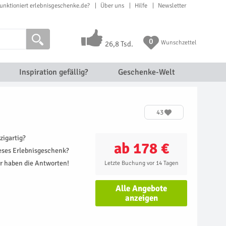
unktioniert erlebnisgeschenke.de?
Über uns
Hilfe
Newsletter
0
Wunschzettel
26,8 Tsd.
Inspiration gefällig?
Geschenke-Welt
43
zigartig?
ab 178 €
ieses Erlebnisgeschenk?
r haben die Antworten!
Letzte Buchung vor 14 Tagen
Alle Angebote
anzeigen