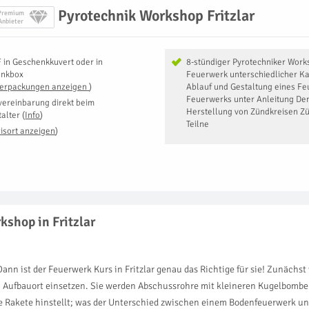
Pyrotechnik Workshop Fritzlar
Premium
Anbieter
F
in
Geschenkkuvert oder in
8-stündiger Pyrotechniker Work
enkbox
Feuerwerk unterschiedlicher K
Verpackungen anzeigen
)
Ablauf und Gestaltung eines F
Feuerwerks unter Anleitung De
vereinbarung direkt beim
Herstellung von Zündkreisen Z
talter
(
Info
)
Teilne
isort anzeigen
)
shop in Fritzlar
ann ist der Feuerwerk Kurs in Fritzlar genau das Richtige für sie! Zunächs
Aufbauort einsetzen. Sie werden Abschussrohre mit kleineren Kugelbomben f
e Rakete hinstellt; was der Unterschied zwischen einem Bodenfeuerwerk un