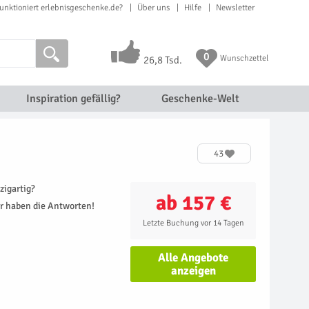
unktioniert erlebnisgeschenke.de?
Über uns
Hilfe
Newsletter
0
Wunschzettel
26,8 Tsd.
Inspiration gefällig?
Geschenke-Welt
43
zigartig?
ab 157 €
r haben die Antworten!
Letzte Buchung vor 14 Tagen
Alle Angebote
anzeigen