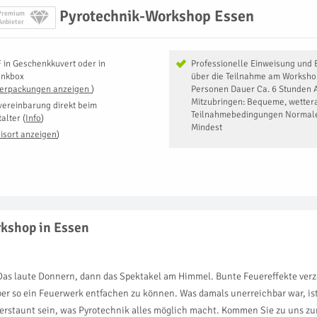
Pyrotechnik-Workshop Essen
Premium
Anbieter
F
in
Geschenkkuvert oder in
Professionelle Einweisung und B
enkbox
über die Teilnahme am Worksho
Verpackungen anzeigen
)
Personen Dauer Ca. 6 Stunden 
Mitzubringen: Bequeme, wetter
vereinbarung direkt beim
Teilnahmebedingungen Normale
talter
(
Info
)
Mindest
isort anzeigen
)
rkshop in Essen
as laute Donnern, dann das Spektakel am Himmel. Bunte Feuereffekte verza
lber so ein Feuerwerk entfachen zu können. Was damals unerreichbar war, i
erstaunt sein, was Pyrotechnik alles möglich macht. Kommen Sie zu uns z