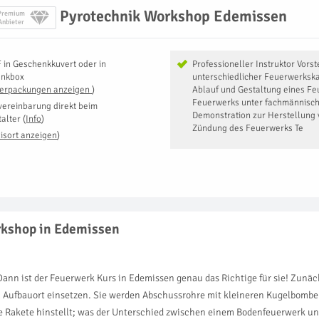
Pyrotechnik Workshop Edemissen
Premium
Anbieter
F
in
Geschenkkuvert oder in
Professioneller Instruktor Vorst
enkbox
unterschiedlicher Feuerwerksk
Verpackungen anzeigen
)
Ablauf und Gestaltung eines F
Feuerwerks unter fachmännisch
vereinbarung direkt beim
Demonstration zur Herstellung
talter
(
Info
)
Zündung des Feuerwerks Te
isort anzeigen
)
rkshop in Edemissen
Dann ist der Feuerwerk Kurs in Edemissen genau das Richtige für sie! Zunäc
Aufbauort einsetzen. Sie werden Abschussrohre mit kleineren Kugelbomben f
e Rakete hinstellt; was der Unterschied zwischen einem Bodenfeuerwerk un