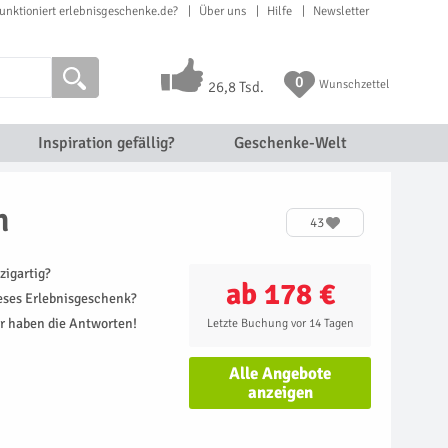
unktioniert erlebnisgeschenke.de?
Über uns
Hilfe
Newsletter
0
Wunschzettel
26,8 Tsd.
Inspiration gefällig?
Geschenke-Welt
n
43
zigartig?
ab 178 €
ieses Erlebnisgeschenk?
r haben die Antworten!
Letzte Buchung vor 14 Tagen
Alle Angebote
anzeigen