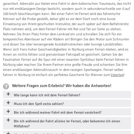
garantiert. Adrenalin pur bietet eine Fahrt in dem italienischen Traumauto, das nicht
nur mit erstklassigem Design besticht, sondern auch in sekundenschnelle von 0 auf
100 km/h beschleunigen kann. Bei einer Fahrt im Ferrari wird das fahrerische
Können auf die Probe gestellt, daher gibt es vor dem Start noch eine kurze
Einweisung von Ihrem geschulten Instruktor, der auch später auf dem Beifahrersitz
Platz nehmen wird, um dem Ferrari-Fahrer mit Rat und Tat zur Seite zu stehen.
Nehmen Sie Ihren Platz hinter dem Lenkrad ein und schnallen Sie sich für ein
temporeiches Abenteuer auf vier Rädern an! Bringen Sie den Motor zum Schnurren
und düsen Sie über kerzengerade Autobahnstrecken oder kurvige Landstraßen.
Wenn sich Fans hoher Geschwindigkeiten in Nürburg einen Ferrari mieten, wird es
ihnen an nichts fehlen und grenzenloser Fahrspaß ist gesichert. Gehen Sie der
Faszination Ferrari auf die Spur mit einer rasanten Spritztour beim Ferrari fahren in
Nürburg oder machen Sie Ihrem Partner eine große Freude und schenken Sie Ihm
einen erstklassigen Adrenalinrausch in dem rassigen Sportwagen. Ferrari selber
fahren in Nürburg ist einfach ein perfektes Geschenk für Männer zum
Vatertag
!
Weitere Fragen zum Erlebnis? Wir haben die Antworten!
Wie lange kann ich mit dem Ferrari fahren?
Muss ich den Sprit extra zahlen?
Bin ich während meiner Fahrt mit dem Ferrari versichert?
Bin ich während der Fahrt alleine im Ferrari, oder bekomme ich einen
Mitfahrer?