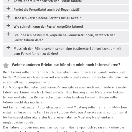
Ab welchem Alter darf ich den Ferrari fahren?
Findet die Ferrarifahrt auch bei Regen statt?
Habe ich verschiedene Ferraris zur Auswahl?
Wie schnell kann der Ferrari ungefähr fahren?
Brauche ich bestimmte körperliche Voraussetzungen, damit ich den
Ferrari fahren darf?
Muss ich den Führerschein schon eine bestimmte Zeit besitzen, um mit
dem Ferrari fahren zu dürfen?
Welche anderen Erlebnisse könnten mich noch interessieren?
Beim Ferrari selber fahren in Nürburg erleben Fans hoher Geschwindigkeiten und
heißer Motoren ein Abenteuer auf vier Rädern und eine actionreiche Fahrt, die man
so schnell nicht vergessen wird.
Für Motorsportliebheber und Formel-1-Fans gibt es aber auch noch andere rasante
Erlebnisse. Einmal wie Nick Heidfeld oder Nico Rosberg einen PS-Starken Boliden
lenken und über die Rennstrecke düsen – das Erlebnis
Formel 1 Wagen selber
fahren
macht das möglich.
Auf keinen Fall sollten Autoliebhaber sich
Ford Mustang selber fahren in München
entgehen lassen. Eine Fahrt in dem kultigen Auto aus Amerika steht nicht umsonst
für Fahrzeugkultur allererster Güte; eine Fahrt im Mustang bietet einfach
unglaublichen Spaß.
Das Fahrvergnügen mag noch so hoch sein, das Tempo noch so rasant – ohne die