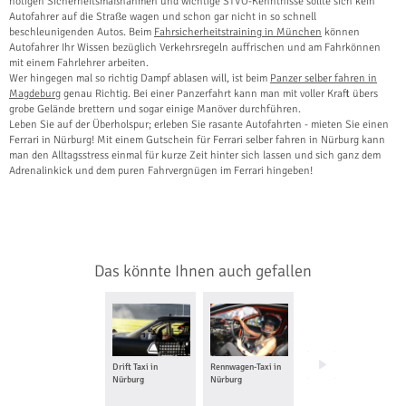
nötigen Sicherheitsmaßnahmen und wichtige STVO-Kenntnisse sollte sich kein
Autofahrer auf die Straße wagen und schon gar nicht in so schnell
beschleunigenden Autos. Beim
Fahrsicherheitstraining in München
können
Autofahrer Ihr Wissen bezüglich Verkehrsregeln auffrischen und am Fahrkönnen
mit einem Fahrlehrer arbeiten.
Wer hingegen mal so richtig Dampf ablasen will, ist beim
Panzer selber fahren in
Magdeburg
genau Richtig. Bei einer Panzerfahrt kann man mit voller Kraft übers
grobe Gelände brettern und sogar einige Manöver durchführen.
Leben Sie auf der Überholspur; erleben Sie rasante Autofahrten - mieten Sie einen
Ferrari in Nürburg! Mit einem Gutschein für Ferrari selber fahren in Nürburg kann
man den Alltagsstress einmal für kurze Zeit hinter sich lassen und sich ganz dem
Adrenalinkick und dem puren Fahrvergnügen im Ferrari hingeben!
Das könnte Ihnen auch gefallen
Drift Taxi in
Rennwagen-Taxi in
Porsche selber
Nürburg
Nürburg
fahren in Nürburg