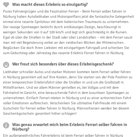
Was macht dieses Erlebnis so einzigartig?
Pures Fahrvergnügen und die Faszination Ferrari – Beim Ferrari selber fahren in
Nürburg haben Autoliebhaber und Motorsportfans jetzt die fantastische Gelegenheit
einmal eine rasante Spritztour mit dem italienischen Traumauto zu unternehmen.
Der rassige Sportwagen besticht durch erstklassiges Design, beschleunigt in
wenigen Sekunden von 0 auf 100 km/h und legt sich geschmeidig in die Kurven.
Egal ob über die Straßen in der Stadt oder über Landstraßen – mit dem Ferrari saust
man mit viel Begeisterung vorbei an den neidischen Blicken der Mitmenschen.
Beglücken Sie doch Ihren Liebsten mit einzigartigem Fahrspaß und schenken Sie
zum Geburtstag oder Jahrestag das rasante Erlebnis Ferrari fahren in Nürburg.
Wer freut sich besonders über dieses Erlebnisgeschenk?
Liebhaber schneller Autos und starker Motoren kommen beim Ferrari selber fahren
in Nürburg garantiert voll auf Ihre Kosten, denn Sie starten von der Pole Position zu
einer temporeichen Erlebnisfahrt über die Straßen in und um die Großstadt in
Mittelfranken. Und vor allem Männer genießen es, bei Vollgas und mit dem
Fahrtwind im Gesicht, eine berauschende Fahrt in dem luxuriösen Sportwagen zu
unternehmen. Einfach Ferrari mieten in Nürburg und zu einer actionreichen Fahrt
voller Emotionen aufbrechen. Verschenken Sie ultimative Fahrfreude mit einem
Gutschein für Ferrari selber fahren in Nürburg. Männerherzen werden bei diesem
Geschenkgutschein garantiert höher schlagen!
Was genau erwartet mich beim Erlebnis Ferrari selber fahren in
Nürburg?
Ein außergewöhnliches Fahrerlebnis ist beim Ferrari selber fahren in Nürburg