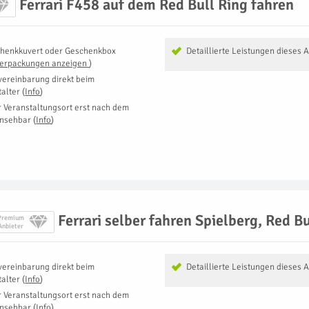
Ferrari F458 auf dem Red Bull Ring fahren
henkkuvert oder Geschenkbox
Detaillierte Leistungen dieses 
Verpackungen anzeigen
)
vereinbarung direkt beim
talter
(
Info
)
r Veranstaltungsort erst nach dem
insehbar
(
Info
)
Ferrari selber fahren Spielberg, Red Bu
Premium
Anbieter
vereinbarung direkt beim
Detaillierte Leistungen dieses 
talter
(
Info
)
r Veranstaltungsort erst nach dem
insehbar
(
Info
)