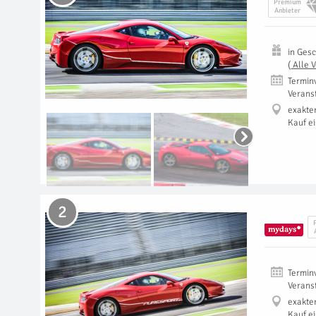
Premium
Anbieter
in
Gesc
(
Alle 
Termin
Verans
exakte
Kauf e
2
Termin
Verans
exakte
Kauf e