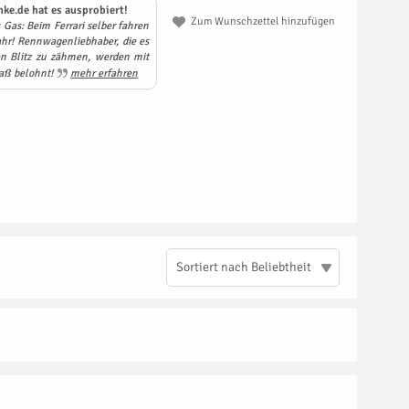
ke.de hat es ausprobiert!
Zum Wunschzettel hinzufügen
Gas: Beim Ferrari selber fahren
r! Rennwagenliebhaber, die es
hen Blitz zu zähmen, werden mit
aß belohnt!
mehr erfahren
Sortiert nach Beliebtheit