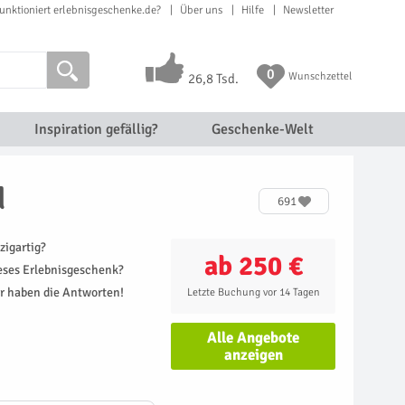
unktioniert erlebnisgeschenke.de?
Über uns
Hilfe
Newsletter
0
Wunschzettel
26,8 Tsd.
Inspiration gefällig?
Geschenke-Welt
d
691
zigartig?
ab 250 €
ieses Erlebnisgeschenk?
r haben die Antworten!
Letzte Buchung vor 14 Tagen
Alle Angebote
anzeigen