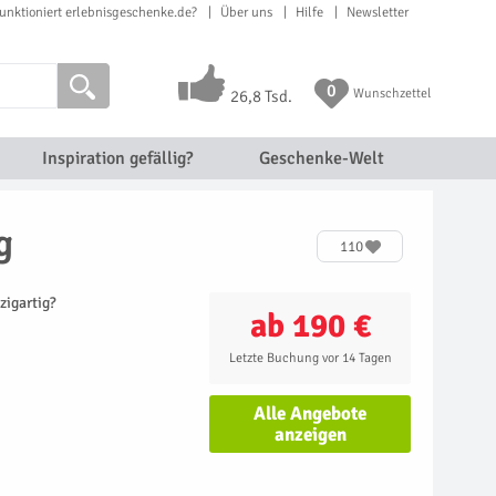
unktioniert erlebnisgeschenke.de?
Über uns
Hilfe
Newsletter
0
Wunschzettel
26,8 Tsd.
Inspiration gefällig?
Geschenke-Welt
g
110
zigartig?
ab 190 €
Letzte Buchung vor 14 Tagen
Alle Angebote
anzeigen