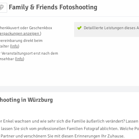
Family & Friends Fotoshooting
henkkuvert oder Geschenkbox
Detaillierte Leistungen dieses 
Verpackungen anzeigen
)
vereinbarung direkt beim
talter
(
Info
)
r Veranstaltungsort erst nach dem
insehbar
(
Info
)
shooting in Würzburg
r Enkel wachsen und wie sehr sich die Familie äußerlich verändert? Lasse
assen Sie sich vom professionellen Familien Fotograf ablichten. Welche P
m Partner und verschönern Sie mit diesen Erinnerungen Ihr Zuhause.