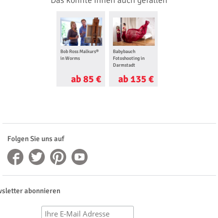
Das könnte Ihnen auch gefallen
Bob Ross Malkurs®
Babybauch
in Worms
Fotoshooting in
Darmstadt
ab 85 €
ab 135 €
Folgen Sie uns auf
sletter abonnieren