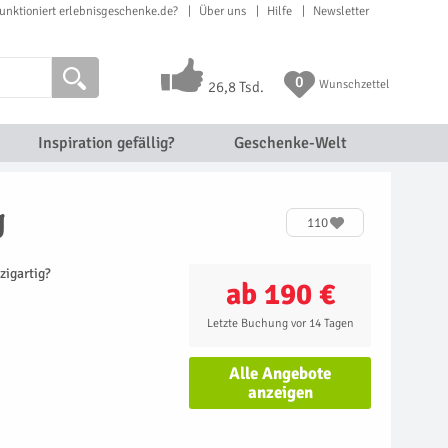
unktioniert erlebnisgeschenke.de?
Über uns
Hilfe
Newsletter
0
Wunschzettel
26,8 Tsd.
Inspiration gefällig?
Geschenke-Welt
g
110
zigartig?
ab 190 €
Letzte Buchung vor 14 Tagen
Alle Angebote
anzeigen