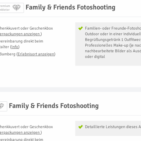
Family & Friends Fotoshooting
remium
nbieter
henkkuvert oder Geschenkbox
Familien- oder Freunde-Fotosho
Verpackungen anzeigen
)
Outdoor oder in einer individue
Begrüßungsgetränk 1 Outfitwec
vereinbarung direkt beim
Professionelles Make-up (je nac
talter
(
Info
)
nachbearbeitete Bilder als Aus
 Bamberg
(
Erlebnisort anzeigen
)
oder digital
Family & Friends Fotoshooting
henkkuvert oder Geschenkbox
Detaillierte Leistungen dieses 
Verpackungen anzeigen
)
vereinbarung direkt beim