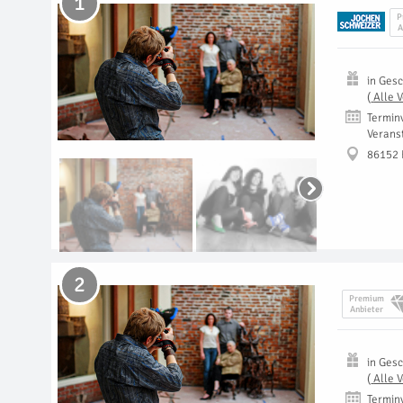
1
P
A
in
Gesc
(
Alle 
Termin
Verans
86152
2
Premium
Anbieter
in
Gesc
(
Alle 
Termin