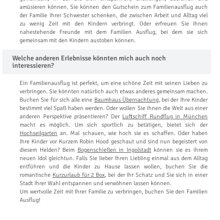
amüsieren können. Sie können den Gutschein zum Familienausflug auch
der Familie Ihrer Schwester schenken, die zwischen Arbeit und Alltag viel
zu wenig Zeit mit den Kindern verbringt. Oder erfreuen Sie Ihnen
nahestehende Freunde mit dem Familien Ausflug, bei dem sie sich
gemeinsam mit den Kindern austoben können.
Welche anderen Erlebnisse könnten mich auch noch
interessieren?
Ein Familienausflug ist perfekt, um eine schöne Zeit mit seinen Lieben zu
verbringen. Sie könnten natürlich auch etwas anderes gemeinsam machen.
Buchen Sie für sich alle eine
Baumhaus Übernachtung
, bei der Ihre Kinder
bestimmt viel Spaß haben werden. Oder wollen Sie ihnen die Welt aus einer
anderen Perspektive präsentieren? Der
Luftschiff Rundflug in München
macht es möglich. Um sich sportlich zu betätigen, bietet sich der
Hochseilgarten
an. Mal schauen, wie hoch sie es schaffen. Oder haben
Ihre Kinder vor Kurzem Robin Hood geschaut und sind nun begeistert von
diesem Helden? Beim
Bogenschießen in Ingolstadt
können sie es ihrem
neuen Idol gleichtun. Falls Sie lieber Ihren Liebling einmal aus dem Alltag
entführen und die Kinder zu Hause lassen wollen, buchen Sie die
romantische
Kurzurlaub für 2 Box
, bei der Ihr Schatz und Sie sich in einer
Stadt Ihrer Wahl entspannen und verwöhnen lassen können.
Um wertvolle Zeit mit Ihrer Familie zu verbringen, buchen Sie den Familien
Ausflug!