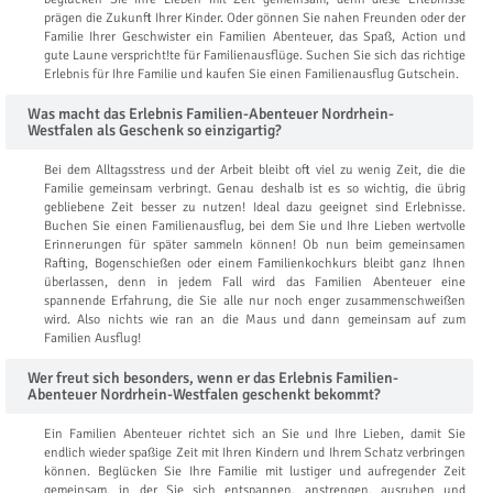
prägen die Zukunft Ihrer Kinder. Oder gönnen Sie nahen Freunden oder der
Familie Ihrer Geschwister ein Familien Abenteuer, das Spaß, Action und
gute Laune verspricht!te für Familienausflüge. Suchen Sie sich das richtige
Erlebnis für Ihre Familie und kaufen Sie einen Familienausflug Gutschein.
Was macht das Erlebnis Familien-Abenteuer Nordrhein-
Westfalen als Geschenk so einzigartig?
Bei dem Alltagsstress und der Arbeit bleibt oft viel zu wenig Zeit, die die
Familie gemeinsam verbringt. Genau deshalb ist es so wichtig, die übrig
gebliebene Zeit besser zu nutzen! Ideal dazu geeignet sind Erlebnisse.
Buchen Sie einen Familienausflug, bei dem Sie und Ihre Lieben wertvolle
Erinnerungen für später sammeln können! Ob nun beim gemeinsamen
Rafting, Bogenschießen oder einem Familienkochkurs bleibt ganz Ihnen
überlassen, denn in jedem Fall wird das Familien Abenteuer eine
spannende Erfahrung, die Sie alle nur noch enger zusammenschweißen
wird. Also nichts wie ran an die Maus und dann gemeinsam auf zum
Familien Ausflug!
Wer freut sich besonders, wenn er das Erlebnis Familien-
Abenteuer Nordrhein-Westfalen geschenkt bekommt?
Ein Familien Abenteuer richtet sich an Sie und Ihre Lieben, damit Sie
endlich wieder spaßige Zeit mit Ihren Kindern und Ihrem Schatz verbringen
können. Beglücken Sie Ihre Familie mit lustiger und aufregender Zeit
gemeinsam, in der Sie sich entspannen, anstrengen, ausruhen und