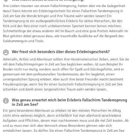
Ihre Lieben träumen von einem Fallschirmsprung, hatten aber nie die Gelegenheit
dazu? Dann könnte ein Erlebnisgutschein für einen Fallschirm Tandemsprung in
Zell am See die Wende bringen und ihre Träume wahr werden lassen! Ein
Tandemsprung ist ein außergewöhnliches Erlebnis für aktive Menschen, die den
Kick und den Reiz einer noch unbekannteren Sportart kennen lernen möchten.
Schmetterlinge der etwas anderen Art im Bauch und eine gute Portion Adrenalin im
Blut gehören dabei genauso dazu, wie traumhafte Ausblicke auf die Bergwelt des
Salzkammerguts und Tirols.
Wer freut sich besonders über dieses Erlebnisgeschenk?
Adrenalin, Action und Abenteuer sollten Ihre Herzensmenschen lieben, wenn Sie sie
mit dem Fallschirmspringen in Zell am See beglücken wollen. Ist zum Beispiel Ihr
Bruder nicht nur mutig, sondern auch offen für Spaß und Glücksgefühle, wird er
gemeinsam mit dem professionellen Tandemmaster, der ihn begleitet, einen
unvergesslichen Sprung erleben. Aber auch Ihre beste Freundin macht bestimmt
Freudensprünge, wenn Sie ihr einen Gutschein Fallschirmsprung in Zell am See
schenken und damit einen langersehnten Traum wahr werden lassen.
Was genau erwartet mich beim Erlebnis Fallschirm Tandemsprung
in Zell am See?
Ein ganz besonderes Abenteuer zu erleben ist den meisten Menschen im Alltag
nicht ohne weiteres möglich, denn schließlich hat man allerhand verschiedene
Aufgaben und Pflichten, denen man nachkommen muss und die viel Zeit kosten. Ab
und zu muss man sich aber dennoch etwas Besonderes gönnen oder sich
ermöglichen lassen. So dürfen Sie einen Fallschirm Tandemsprung in Zell am See