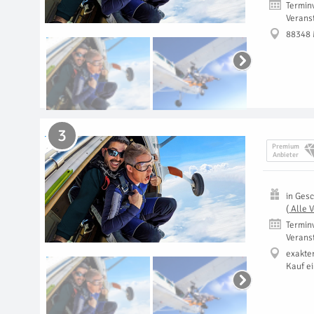
Termin
Verans
88348 
3
Premium
Anbieter
in
Gesc
(
Alle 
Termin
Verans
exakte
Kauf e