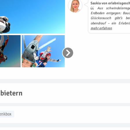
Saskia von erlebnisgesch
Aus schwindelerreg
Erdboden entgegen: Bauc
Glücksrausch gibt’s b
obendrauf – ein Erlebn
mehr erfahren
bietern
enkbox