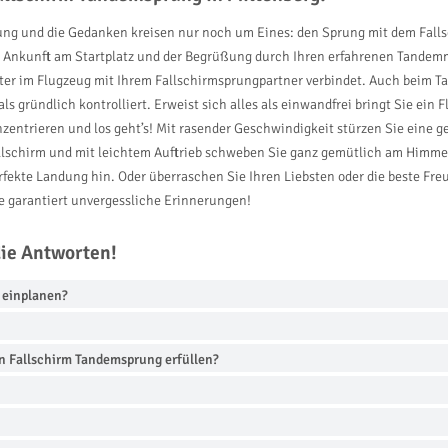
gung und die Gedanken kreisen nur noch um Eines: den Sprung mit dem Falls
 Ankunft am Startplatz und der Begrüßung durch Ihren erfahrenen Tandemm
er im Flugzeug mit Ihrem Fallschirmsprungpartner verbindet. Auch beim Ta
s gründlich kontrolliert. Erweist sich alles als einwandfrei bringt Sie ei
zentrieren und los geht’s! Mit rasender Geschwindigkeit stürzen Sie eine 
llschirm und mit leichtem Auftrieb schweben Sie ganz gemütlich am Himm
erfekte Landung hin. Oder überraschen Sie Ihren Liebsten oder die beste F
 garantiert unvergessliche Erinnerungen!
die Antworten!
g einplanen?
n Fallschirm Tandemsprung erfüllen?