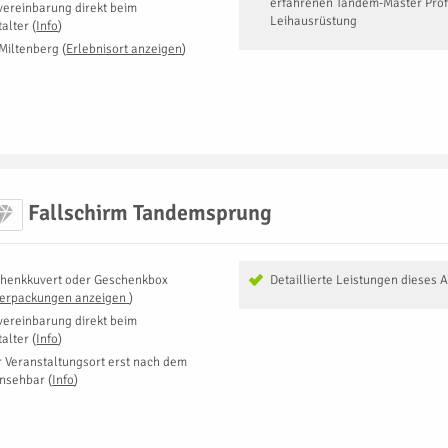
erfahrenen Tandem-Master Prof
vereinbarung direkt beim
Leihausrüstung
talter
(
Info
)
Miltenberg
(
Erlebnisort anzeigen
)
Fallschirm Tandemsprung
henkkuvert oder Geschenkbox
Detaillierte Leistungen dieses 
Verpackungen anzeigen
)
vereinbarung direkt beim
talter
(
Info
)
r Veranstaltungsort erst nach dem
insehbar
(
Info
)