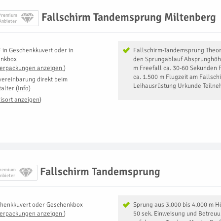
Fallschirm Tandemsprung Miltenberg
Premium
Anbieter
F
in
Geschenkkuvert oder in
Fallschirm-Tandemsprung Theor
enkbox
den Sprungablauf Absprunghöh
Verpackungen anzeigen
)
m Freefall ca. 30-60 Sekunden 
ca. 1.500 m Flugzeit am Fallsch
vereinbarung direkt beim
Leihausrüstung Urkunde Teilneh
talter
(
Info
)
isort anzeigen
)
Fallschirm Tandemsprung
remium
nbieter
henkkuvert oder Geschenkbox
Sprung aus 3.000 bis 4.000 m Hö
Verpackungen anzeigen
)
50 sek. Einweisung und Betreuu