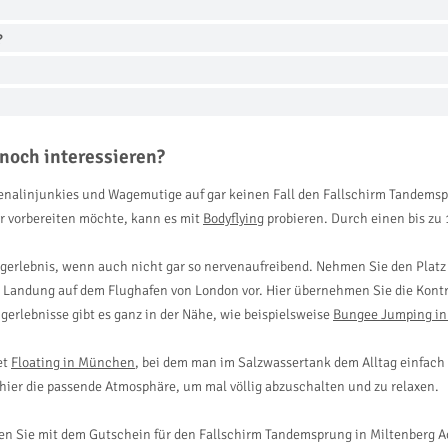
?
noch interessieren?
renalinjunkies und Wagemutige auf gar keinen Fall den Fallschirm Tandems
r vorbereiten möchte, kann es mit
Bodyflying
probieren. Durch einen bis zu
gerlebnis, wenn auch nicht gar so nervenaufreibend. Nehmen Sie den Platz
 Landung auf dem Flughafen von London vor. Hier übernehmen Sie die Kontr
erlebnisse gibt es ganz in der Nähe, wie beispielsweise
Bungee Jumping i
et
Floating in München
, bei dem man im Salzwassertank dem Alltag einfac
hier die passende Atmosphäre, um mal völlig abzuschalten und zu relaxen.
en Sie mit dem Gutschein für den Fallschirm Tandemsprung in Miltenberg Ac