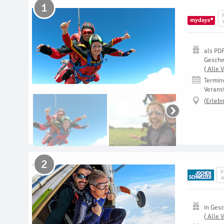
1
als
PD
Gesch
(
Alle 
Termin
Verans
(
Erlebn
2
P
A
in
Gesc
(
Alle 