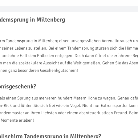
ndemsprung in Miltenberg
hirm Tandemsprung in Miltenberg einen unvergesslichen Adrenalinrausch u
uer seines Lebens zu stellen. Bei einem Tandemsprung stürzen sich die Him
all und ohne Halt dem Erdboden entgegen. Doch dann öffnet die erfahrene Be
man die spektakuläre Aussicht auf die Welt genießen. Gehen Sie das Abent
inen ganz besonderen Geschenkgutschein!
ebnisgeschenk?
 als einen Sprung aus mehreren hundert Metern Höhe zu wagen. Genau dafür
-Kick und fühlen Sie sich frei wie ein Vogel. Nicht nur Extremsportler kom
Tandemmaster an Ihren Liebsten oder einem abenteuerlustigen Freund. Bei
e Momente erleben!
allschirm Tandemsprung in Miltenberg?