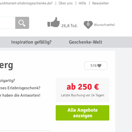
unktioniert erlebnisgeschenke.de?
Über uns
Hilfe
Newsletter
0
Wunschzettel
26,8 Tsd.
Inspiration gefällig?
Geschenke-Welt
erg
576
zigartig?
ab 250 €
ieses Erlebnisgeschenk?
r haben die Antworten!
Letzte Buchung vor 14 Tagen
Alle Angebote
anzeigen