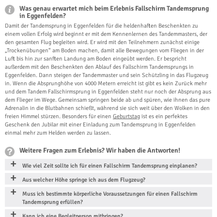
Was genau erwartet mich beim Erlebnis Fallschirm Tandemsprung
in Eggenfelden?
Damit der Tandemsprung in Eggenfelden für die heldenhaften Beschenkten zu
einem vollen Erfolg wird beginnt er mit dem Kennenlernen des Tandemmasters, der
den gesamten Flug begleiten wird. Er wird mit den Teilnehmern zunächst einige
„Trockenübungen“ am Boden machen, damit alle Bewegungen vom Fliegen in der
Luft bis hin zur sanften Landung am Boden eingeübt werden. Er bespricht
außerdem mit den Beschenkten den Ablauf des Fallschirm Tandemsprungs in
Eggenfelden. Dann steigen der Tandemmaster und sein Schützling in das Flugzeug
in. Wenn die Absprunghöhe von 4000 Metern erreicht ist gibt es kein Zurück mehr
und dem Tandem Fallschirmsprung in Eggenfelden steht nur noch der Absprung aus
dem Flieger im Wege. Gemeinsam springen beide ab und spüren, wie ihnen das pure
Adrenalin in die Blutbahnen schießt, während sie sich weit über den Wolken in den
freien Himmel stürzen. Besonders für einen
Geburtstag
ist es ein perfektes
Geschenk den Jubilar mit einer Einladung zum Tandemsprung in Eggenfelden
einmal mehr zum Helden werden zu lassen.
Weitere Fragen zum Erlebnis? Wir haben die Antworten!
Wie viel Zeit sollte ich für einen Fallschirm Tandemsprung einplanen?
Aus welcher Höhe springe ich aus dem Flugzeug?
Muss ich bestimmte körperliche Voraussetzungen für einen Fallschirm
Tandemsprung erfüllen?
Kann ich eine Begleitperson mitbringen?