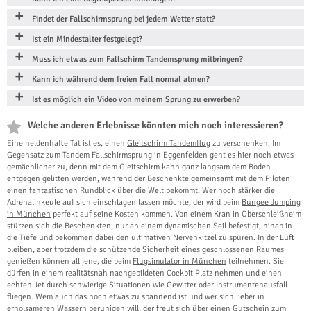
Findet der Fallschirmsprung bei jedem Wetter statt?
Ist ein Mindestalter festgelegt?
Muss ich etwas zum Fallschirm Tandemsprung mitbringen?
Kann ich während dem freien Fall normal atmen?
Ist es möglich ein Video von meinem Sprung zu erwerben?
Welche anderen Erlebnisse könnten mich noch interessieren?
Eine heldenhafte Tat ist es, einen
Gleitschirm Tandemflug
zu verschenken. Im
Gegensatz zum Tandem Fallschirmsprung in Eggenfelden geht es hier noch etwas
gemächlicher zu, denn mit dem Gleitschirm kann ganz langsam dem Boden
entgegen gelitten werden, während der Beschenkte gemeinsamt mit dem Piloten
einen fantastischen Rundblick über die Welt bekommt. Wer noch stärker die
Adrenalinkeule auf sich einschlagen lassen möchte, der wird beim
Bungee Jumping
in München
perfekt auf seine Kosten kommen. Von einem Kran in Oberschleißheim
stürzen sich die Beschenkten, nur an einem dynamischen Seil befestigt, hinab in
die Tiefe und bekommen dabei den ultimativen Nervenkitzel zu spüren. In der Luft
bleiben, aber trotzdem die schützende Sicherheit eines geschlossenen Raumes
genießen können all jene, die beim
Flugsimulator in München
teilnehmen. Sie
dürfen in einem realitätsnah nachgebildeten Cockpit Platz nehmen und einen
echten Jet durch schwierige Situationen wie Gewitter oder Instrumentenausfall
fliegen. Wem auch das noch etwas zu spannend ist und wer sich lieber in
erholsameren Wassern beruhigen will, der freut sich über einen Gutschein zum