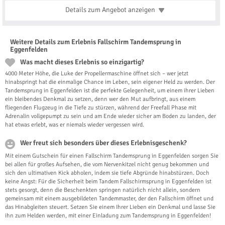
Details zum Angebot
anzeigen
Weitere Details zum Erlebnis Fallschirm Tandemsprung in
Eggenfelden
Was macht dieses Erlebnis so einzigartig?
4000 Meter Höhe, die Luke der Propellermaschine öffnet sich – wer jetzt
hinabspringt hat die einmalige Chance im Leben, sein eigener Held zu werden. Der
Tandemsprung in Eggenfelden ist die perfekte Gelegenheit, um einem ihrer Lieben
ein bleibendes Denkmal zu setzen, denn wer den Mut aufbringt, aus einem
fliegenden Flugzeug in die Tiefe zu stürzen, während der Freefall Phase mit
Adrenalin vollgepumpt zu sein und am Ende wieder sicher am Boden zu landen, der
hat etwas erlebt, was er niemals wieder vergessen wird.
Wer freut sich besonders über dieses Erlebnisgeschenk?
Mit einem Gutschein für einen Fallschirm Tandemsprung in Eggenfelden sorgen Sie
bei allen für großes Aufsehen, die vom Nervenkitzel nicht genug bekommen und
sich den ultimativen Kick abholen, indem sie tiefe Abgründe hinabstürzen. Doch
keine Angst: Für die Sicherheit beim Tandem Fallschirmsprung in Eggenfelden ist
stets gesorgt, denn die Beschenkten springen natürlich nicht allein, sondern
gemeinsam mit einem ausgebildeten Tandemmaster, der den Fallschirm öffnet und
das Hinabgleiten steuert. Setzen Sie einem Ihrer Lieben ein Denkmal und lasse Sie
ihn zum Helden werden, mit einer Einladung zum Tandemsprung in Eggenfelden!