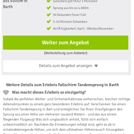
Gutschein gilt fÃ¼r 1 Personen
Sprung aus bis zu 4.000m
50 Sekunden freier Fall
5-10 Minuten Schweben
VerfÃ¼gbarkeit: April - Oktober/November
Weiter zum Angebot
(Weiterleitung zum Anbieter)
Details zum Angebot
anzeigen
Weitere Details zum Erlebnis Fallschirm Tandemsprung in Barth
Was macht dieses Erlebnis so einzigartig?
Sobald die perfekten Wetter- und Sicherverhältnisse vorherrschen, brechen richtige
Adrenalinjunkies zu einem ganz besonderen Erlebnis auf: Verschenken Sie einen
Fallschirm Tandemsprung in Bart und ermöglichen Sie Ihren Draufgängern den
Sprung aus einer Höhe von mehreren tausend Metern - und das aus einem
fliegenden Flugzeug! Was sich unglaublich anhört, fühlt sich einfach
unbeschreiblich an: Nachdem die Einweisungen erfolgt sind, geht es ab in
schwindelerregende Höhen, um sich dem ultimativen Höhenrausch hinzugeben.