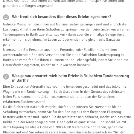
Dieses Abenteuer lässt einen die Welt aus einer anderen Perspektive sehen und
garantiert alle Sorgen vergessen!
Wer freut sich besonders über dieses Erlebnisgeschenk?
Geliebte Menschen, die immer auf Nummer sicher gegangen sind und endlich die
Lust gepackt hat über ihren Schatten zu springen, werden beim Gedanken an einen
Tandemsprung in Barth zuerst schlucken - dann aber die einmalige Gelegenheit
erkennen, um sich einmal im Leben zu überwinden und gleich aufs Ganze zu
gehen!
Überraschen Sie Personen aus Ihrem Freundes- oder Familienkreis mit dem
atemberaubenden Erlebnis: Verschenken Sie einen Fallschirm Tandemsprung in
Barth und verhelfen Sie Ihnen zu einem neuen Lebensgefühl, indem Sie Ihnen die
Herausforderung bieten, an der sie nur wachsen können!
Was genau erwartet mich beim Erlebnis Fallschirm Tandemsprung
in Barth?
Eine Extraportion Adrenalin hat noch nie jemandem geschadet und das tollkühne
Wagnis wie ein Tandemsprung in Barth lässt einen in den Genuss des schönsten
freien Falls kommen - natürlich vollkommen sicher und an der Seite eines
erfahrenen Tandemmasters!
Da die Sicherheit natürlich vorgeht, dürfen und müssen Sie zuerst eine kleine
Schulung mitmachen, damit Sie für den Sprung aus dem fliegenden Flugzeug
bestens vorbereitet sind. Haben Sie dieses hinter sich gebracht, macht sich das erste
Kribbeln in der Magengegend breit. Dann geht es ganz schnell und sobald Sie mit
dem Flugzeug die ideale Höhe von 3000-4000 Metern erreicht haben, gehen die
Klappen auf und Sie sehen das erste Paar, dann das nächste einfach im "Nichts"