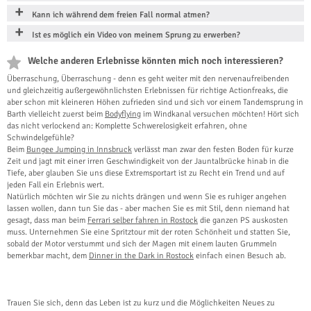
Kann ich während dem freien Fall normal atmen?
Ist es möglich ein Video von meinem Sprung zu erwerben?
Welche anderen Erlebnisse könnten mich noch interessieren?
Überraschung, Überraschung - denn es geht weiter mit den nervenaufreibenden
und gleichzeitig außergewöhnlichsten Erlebnissen für richtige Actionfreaks, die
aber schon mit kleineren Höhen zufrieden sind und sich vor einem Tandemsprung in
Barth vielleicht zuerst beim
Bodyflying
im Windkanal versuchen möchten! Hört sich
das nicht verlockend an: Komplette Schwerelosigkeit erfahren, ohne
Schwindelgefühle?
Beim
Bungee Jumping in Innsbruck
verlässt man zwar den festen Boden für kurze
Zeit und jagt mit einer irren Geschwindigkeit von der Jauntalbrücke hinab in die
Tiefe, aber glauben Sie uns diese Extremsportart ist zu Recht ein Trend und auf
jeden Fall ein Erlebnis wert.
Natürlich möchten wir Sie zu nichts drängen und wenn Sie es ruhiger angehen
lassen wollen, dann tun Sie das - aber machen Sie es mit Stil, denn niemand hat
gesagt, dass man beim
Ferrari selber fahren in Rostock
die ganzen PS auskosten
muss. Unternehmen Sie eine Spritztour mit der roten Schönheit und statten Sie,
sobald der Motor verstummt und sich der Magen mit einem lauten Grummeln
bemerkbar macht, dem
Dinner in the Dark in Rostock
einfach einen Besuch ab.
Trauen Sie sich, denn das Leben ist zu kurz und die Möglichkeiten Neues zu